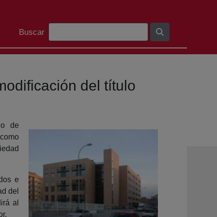
Search Bar
Buscar
odificación del título
io de
s como
piedad
dos e
ad del
irá al
or.