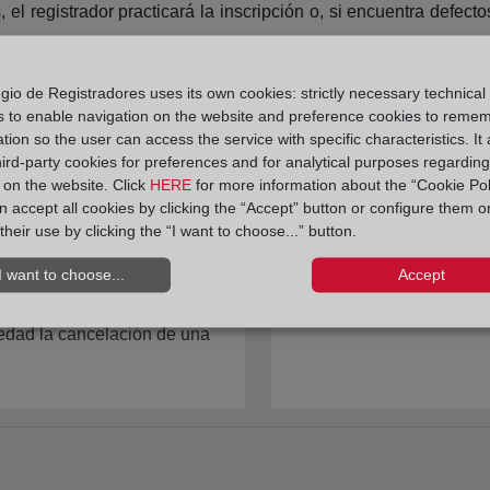
l registrador practicará la inscripción o, si encuentra defecto
gio de Registradores uses its own cookies: strictly necessary technical
s to enable navigation on the website and preference cookies to reme
tion so the user can access the service with specific characteristics. It 
hird-party cookies for preferences and for analytical purposes regardin
y on the website. Click
HERE
for more information about the “Cookie Pol
 accept all cookies by clicking the “Accept” button or configure them o
their use by clicking the “I want to choose...” button.
I want to choose...
Accept
iedad la cancelación de una