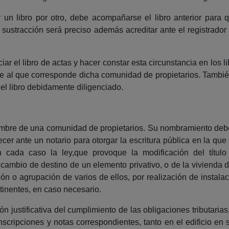
 un libro por otro, debe acompañarse el libro anterior para 
 o sustracción será preciso además acreditar ante el registrad
ciar el libro de actas y hacer constar esta circunstancia en los 
ente al que corresponde dicha comunidad de propietarios. Tambié
 el libro debidamente diligenciado.
ombre de una comunidad de propietarios. Su nombramiento debe r
er ante un notario para otorgar la escritura pública en la que 
ada caso la ley,que provoque la modificación del título c
cambio de destino de un elemento privativo, o de la vivienda de
ión o agrupación de varios de ellos, por realización de insta
rtinentes, en caso necesario.
justificativa del cumplimiento de las obligaciones tributarias
 inscripciones y notas correspondientes, tanto en el edificio 