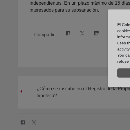
independientes. En un plazo máximo de 15 días, e
interesados para su subsanación.
El Cole
cookie
Compartir:
informa
uses t
activit
You can
refuse 
¿Cómo se inscribe en el Registro de la Prop
hipoteca?