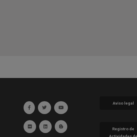
Aviso legal
Ir a facebook (abre en ventana nueva)
Ir a twitter (abre en ventana nueva)
Ir a YouTube (abre en ventana nueva
Ir a Flickr (abre en ventana nueva)
Ir a Linkedin (abre en ventana nueva)
Ir al Blog (abre en ventana nueva)
Registro de
Actividades d