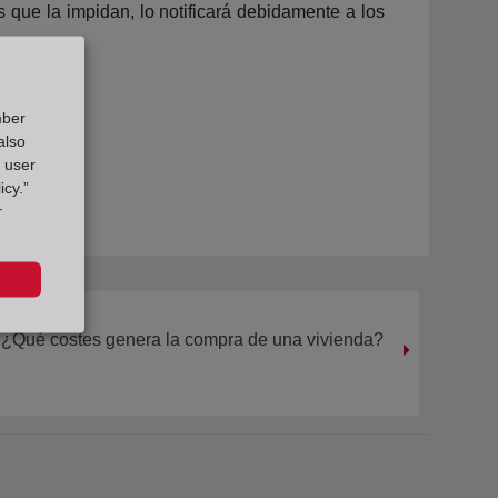
s que la impidan, lo notificará debidamente a los
mber
also
g user
icy.”
r
¿Qué costes genera la compra de una vivienda?