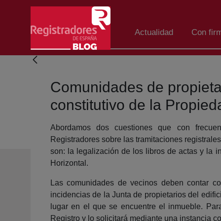
Skip to Main Content
Actualidad
Con fir
Comunidades de propietario
constitutivo de la Propied
Abordamos dos cuestiones que con frecuen
Registradores sobre las tramitaciones registral
son: la legalización de los libros de actas y la 
Horizontal.
Las comunidades de vecinos deben contar con 
incidencias de la Junta de propietarios del edifi
lugar en el que se encuentre el inmueble. Para
Registro y lo solicitará mediante una instancia co