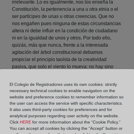
irrelevante. Lo es igualmente, nos los enseña la
Constitución, la pertenencia a una u otra etnia o el
ser partícipes de unas u otras creencias. Que no
nos engañen pues ninguna de estas circunstancias
altera ni debe influir en la condición de ciudadano
ni en la igualdad de unos y otros. Por todo ello,
quizás, más que nunca, frente a la interesada
agitación del árbol constitucional debamos
propiciar el principio taoísta de la creatividad
pasiva, que solo el viento lo mueva: no hay sino
que observar y asumir el natural devenir de las
cosas, la confluencia natural de las fuerzas
El Colegio de Registradores uses its own cookies: strictly
sociales, de los espíritus que anidan en nuestros
necessary technical cookies to enable navigation on the
pueblos y colectividades para, de esta manera, sin
website and preference cookies to remember information so
exabruptos viscerales y partidistas, arribar a un
the user can access the service with specific characteristics.
nuevo orden convivencial y político al que la
It also uses third-party cookies for preferences and for
analytical purposes regarding user activity on the website.
Constitución debe plegarse, tan solo si la
Click
HERE
for more information about the “Cookie Policy.”
consensuada evolución de las cosas determinara
You can accept all cookies by clicking the “Accept” button or
su necesidad.