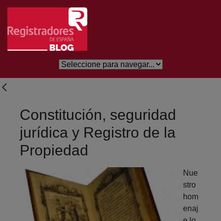
Skip to Main Content
Constitución, seguridad
jurídica y Registro de la
Propiedad
Nue
stro
hom
enaj
e lo