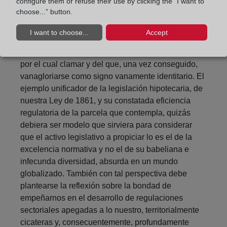
configure them or refuse their use by clicking the “I want to
choose...” button.
Paralelamente la Ley Hipotecaria, única como lo es
la Constitución, de orígenes temporalmente más
I want to choose...
Accept
remotos, permite concluir que quizás la diversidad,
y con más claridad la legislativa, no sea un activo
por el cual clamar y del que, una vez conseguido,
vanagloriarse como signo vanamente identitario. El
ejemplo unificador de la legislación hipotecaria, de
nuestra Ley de 1861, y su constatada eficiencia
regulatoria de la parcela que contempla, quizás
debiera ser modelo que sirviera para considerar
que el activo legislativo a propiciar lo es el de la
excelencia normativa y no el de su babeliana e
infecunda diversidad, absurda en un mundo
globalizado. También con tal perspectiva debe
plantearse la reflexión sobre la bondad de
empeñarnos en el desarrollo de regulaciones
sectoriales apegadas a lo nuestro, territorialmente
cicateras y, consecuentemente, profundamente