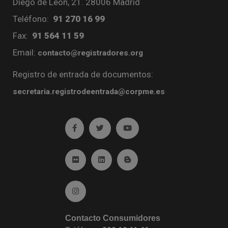
Diego de León, 21. 28006 Madrid
Teléfono:
91 270 16 99
Fax:
91 564 11 59
Email:
contacto@registradores.org
Registro de entrada de documentos:
secretaria.registrodeentrada@corpme.es
Ir a facebook (abre en ventana nueva)
Ir a twitter (abre en ventana nueva)
Ir a YouTube (abre en venta
Ir a Flickr (abre en ventana nueva)
Ir a Linkedin (abre en ventana nueva)
Ir al Blog (abre en ventana n
Ir a Instagram (abre en ventana nueva)
Contacto Consumidores