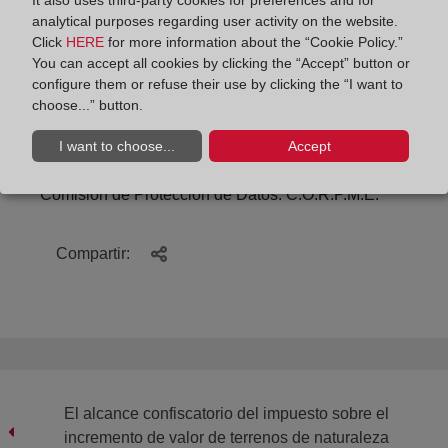
It also uses third-party cookies for preferences and for
tecnología de la agresividad de los delincuentes
analytical purposes regarding user activity on the website.
cibernéticos, incansables en su propósito de
Click
HERE
for more information about the “Cookie Policy.”
capturar los datos que conforman nuestra identidad
You can accept all cookies by clicking the “Accept” button or
digital considerados el oro del siglo XXI.
configure them or refuse their use by clicking the “I want to
choose...” button.
I want to choose...
Accept
Por Vicente Domínguez Calatayud
Comisión de Protección de Datos. C.O.R.P.M.E.
Compartir:
El alcance confiscatorio del impuesto sobre el
incremento de valor de terrenos de naturaleza