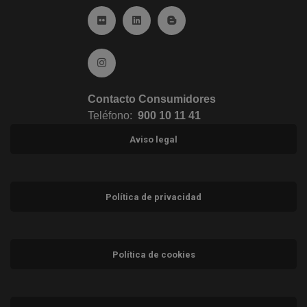
Ir a Flickr (abre en ventana nueva)
Ir a Linkedin (abre en ventana nueva)
Ir al Blog (abre en ventana n
Ir a Instagram (abre en ventana nueva)
Contacto Consumidores
Teléfono:
900 10 11 41
Aviso legal
Política de privacidad
Política de cookies