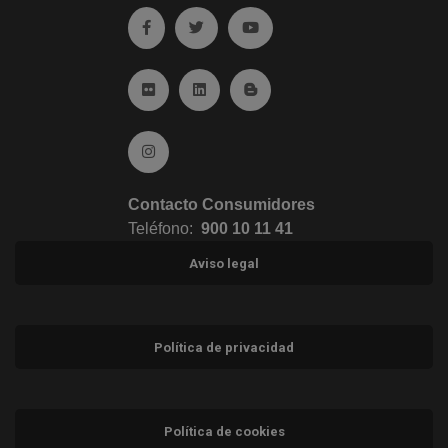
Ir a facebook (abre en ventana nueva)
Ir a twitter (abre en ventana nueva)
Ir a YouTube (abre en venta
Ir a Flickr (abre en ventana nueva)
Ir a Linkedin (abre en ventana nueva)
Ir al Blog (abre en ventana n
Ir a Instagram (abre en ventana nueva)
Contacto Consumidores
Teléfono:
900 10 11 41
Aviso legal
Política de privacidad
Política de cookies