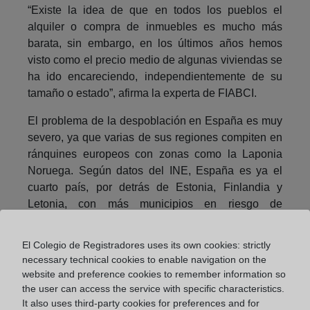
“Existe la idea de que en todos los pueblos el
alquiler o compra de inmuebles es mucho más
barata, sin embargo, en los últimos años hemos
visto como el precio medio de algunas viviendas se
ha ido encareciendo, independientemente de su
tamaño o estado”, afirma la experta de FIABCI.
El problema de la despoblación en España es muy
severo, ya que varias de sus regiones compiten en
ránquines europeos con zonas como la Laponia
Noruega. Según datos del INE, España es ya el
cuarto país, por detrás de Estonia, Finlandia y
Letonia, con más municipios en riesgo de
despoblación, los cuales representan el 42,2% del
total.
El Colegio de Registradores uses its own cookies: strictly
necessary technical cookies to enable navigation on the
Si se quiere acabar con este problema, concluye
website and preference cookies to remember information so
Puigdevall, se deberá hacer, por un lado, una
the user can access the service with specific characteristics.
“reactivación” de la economía para atraer a
It also uses third-party cookies for preferences and for