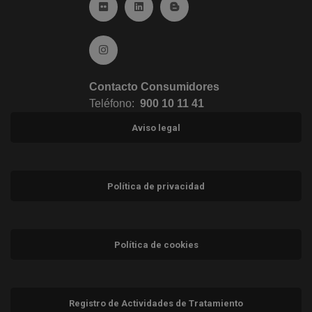
Ir a Flickr (abre en ventana nueva)
Ir a Linkedin (abre en ventana nueva)
Ir al Blog (abre en ventana n
Ir a Instagram (abre en ventana nueva)
Contacto Consumidores
Teléfono:
900 10 11 41
Aviso legal
Política de privacidad
Política de cookies
Registro de Actividades de Tratamiento