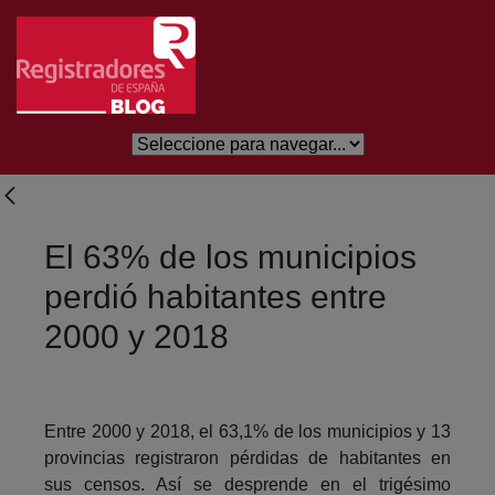
Skip to Main Content
El 63% de los municipios
perdió habitantes entre
2000 y 2018
Entre 2000 y 2018, el 63,1% de los municipios y 13
provincias registraron pérdidas de habitantes en
sus censos. Así se desprende en el trigésimo