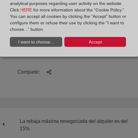
población joven a aquellas zonas en las que el
analytical purposes regarding user activity on the website.
precio de la vivienda ya es más bajo que en
Click
HERE
for more information about the “Cookie Policy.”
You can accept all cookies by clicking the “Accept” button or
grandes ciudades, y, por otro, proyectos públicos de
configure them or refuse their use by clicking the “I want to
rehabilitación de viviendas y regulación de
choose...” button.
alquileres en aquellas zonas rurales que lo
necesiten, ya que, sin un acceso a la vivienda
I want to choose...
Accept
asequible, será imposible atraer población joven a
estas zonas despobladas.
Compartir:
La rebaja máxima renegociada del alquiler es del
15%