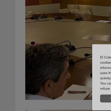
El Cole
cookie
informa
uses t
activit
You can
refuse 