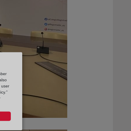
mber
also
g user
icy.”
r