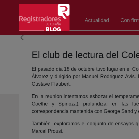
Skip to Main Content
Actualidad
Con fir
El club de lectura del Co
El pasado día 18 de octubre tuvo lugar en el Co
Álvarez y dirigido por Manuel Rodríguez Avís. 
Gustave Flaubert.
En la reunión intentamos esbozar el temperamento
Goethe y Spinoza), profundizar en las fue
correspondencia mantenida con George Sand y co
También exploramos el conjunto de ensayos que
Marcel Proust.