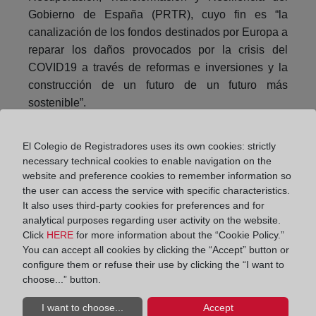
Gobierno de España (PRTR), cuyo fin es “la
canalización de los fondos destinados por Europa a
reparar los daños provocados por la crisis del
COVID19 a través de reformas e inversiones y la
construcción de un futuro de un futuro más
sostenible”.
Para los que no tuvieron la oportunidad de
El Colegio de Registradores uses its own cookies: strictly
presenciar en directo esta tercera edición de
necessary technical cookies to enable navigation on the
Espacio Registradores
, la pueden ver en la
website and preference cookies to remember information so
siguiente dirección:
the user can access the service with specific characteristics.
It also uses third-party cookies for preferences and for
https://www.registradores.org/actualidad/espacio-
analytical purposes regarding user activity on the website.
registradores
Click
HERE
for more information about the “Cookie Policy.”
You can accept all cookies by clicking the “Accept” button or
configure them or refuse their use by clicking the “I want to
Compartir:
choose...” button.
I want to choose...
Accept