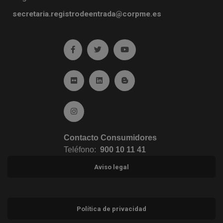
secretaria.registrodeentrada@corpme.es
Ir a facebook (abre en ventana nueva)
Ir a twitter (abre en ventana nueva)
Ir a YouTube (abre en venta
Ir a Flickr (abre en ventana nueva)
Ir a Linkedin (abre en ventana nueva)
Ir al Blog (abre en ventana n
Ir a Instagram (abre en ventana nueva)
Contacto Consumidores
Teléfono:
900 10 11 41
Aviso legal
Política de privacidad