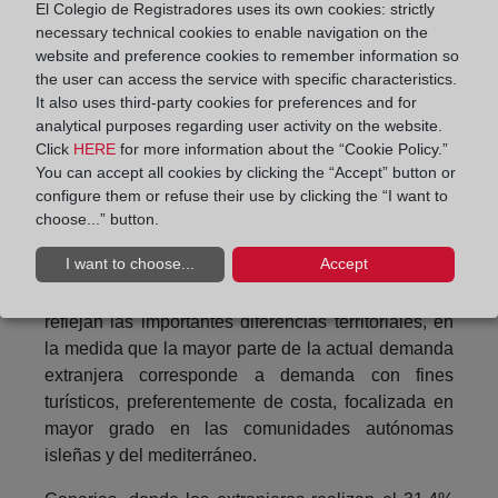
El Colegio de Registradores uses its own cookies: strictly
presenta pesos relativos por debajo del 4%.
necessary technical cookies to enable navigation on the
website and preference cookies to remember information so
the user can access the service with specific characteristics.
It also uses third-party cookies for preferences and for
analytical purposes regarding user activity on the website.
Click
HERE
for more information about the “Cookie Policy.”
You can accept all cookies by clicking the “Accept” button or
configure them or refuse their use by clicking the “I want to
choose...” button.
I want to choose...
Accept
Los resultados por comunidades autónomas
reflejan las importantes diferencias territoriales, en
la medida que la mayor parte de la actual demanda
extranjera corresponde a demanda con fines
turísticos, preferentemente de costa, focalizada en
mayor grado en las comunidades autónomas
isleñas y del mediterráneo.