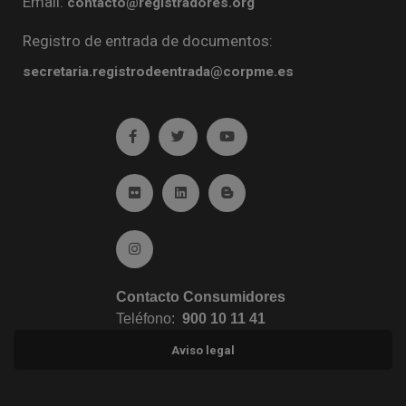
Email:
contacto@registradores.org
Registro de entrada de documentos:
secretaria.registrodeentrada@corpme.es
Ir a facebook (abre en ventana nueva)
Ir a twitter (abre en ventana nueva)
Ir a YouTube (abre en venta
Ir a Flickr (abre en ventana nueva)
Ir a Linkedin (abre en ventana nueva)
Ir al Blog (abre en ventana n
Ir a Instagram (abre en ventana nueva)
Contacto Consumidores
Teléfono:
900 10 11 41
Aviso legal