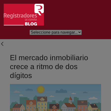
Skip to Main Content
El mercado inmobiliario
crece a ritmo de dos
dígitos