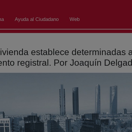
ma
Ayuda al Ciudadano
Web
vivienda establece determinadas a
ento registral. Por Joaquín Delga