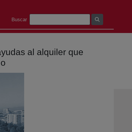
Search Bar
Buscar
yudas al alquiler que
do