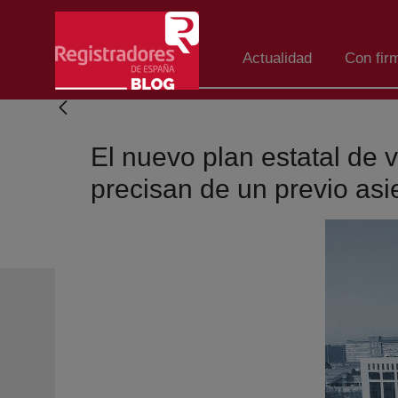
Skip to Main Content
Actualidad
Con fir
El nuevo plan estatal de 
precisan de un previo asi