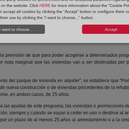
y on the website. Click
HERE
for more information about the “Cookie Pol
 accept all cookies by clicking the “Accept” button or configure them o
their use by clicking the “I want to choose...” button.
I want to choose...
Accept
personas mayores y personas con discapacidad.
r la previsión de que para poder acogerse a determinados prog
or nota marginal que las viviendas van a ser destinadas por
mento del parque de vivienda en alquiler”, se establece que “Po
e nueva construcción o de viviendas procedentes de la rehabil
nimo, en ambos casos, de 25 años.
a las ayudas de este programa, las viviendas o promociones d
ción, siempre y cuando se vayan a ceder en uso o destinar al 
 por un plazo de al menos 25 años al arrendamiento o a la ces