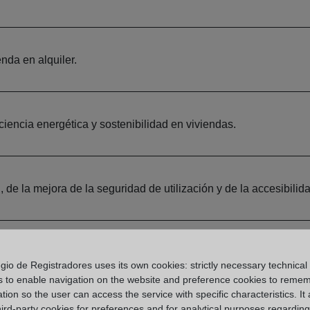
nda en alquiler.
iencia energética y sostenibilidad en viviendas.
de la mejora de la seguridad de utilización y de la accesibilid
y renovación urbana y rural.
gio de Registradores uses its own cookies: strictly necessary technical
s to enable navigation on the website and preference cookies to reme
tion so the user can access the service with specific characteristics. It 
hird-party cookies for preferences and for analytical purposes regardin