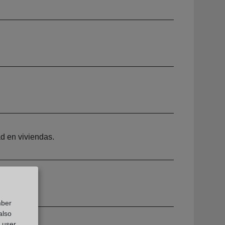
ad en viviendas.
mber
also
g user