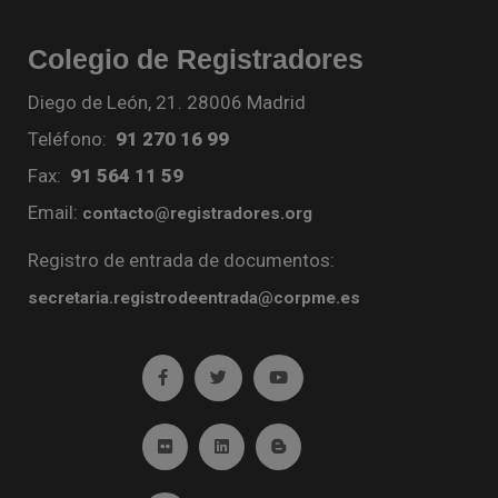
Colegio de Registradores
Diego de León, 21. 28006 Madrid
Teléfono:
91 270 16 99
Fax:
91 564 11 59
Email:
contacto@registradores.org
Registro de entrada de documentos:
secretaria.registrodeentrada@corpme.es
Ir a facebook (abre en ventana nueva)
Ir a twitter (abre en ventana nueva)
Ir a YouTube (abre en venta
Ir a Flickr (abre en ventana nueva)
Ir a Linkedin (abre en ventana nueva)
Ir al Blog (abre en ventana n