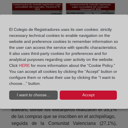
El Colegio de Registradores uses its own cookies: strictly
necessary technical cookies to enable navigation on the
website and preference cookies to remember information so
the user can access the service with specific characteristics.
It also uses third-party cookies for preferences and for
analytical purposes regarding user activity on the website.
Click
HERE
for more information about the “Cookie Policy.”
You can accept all cookies by clicking the “Accept” button or
configure them or refuse their use by clicking the “I want to
choose...” button.
I want to choose...
Accept
Los resultados trimestrales por comunidades
autónomas han estado encabezados por Illes
Balears, donde los extranjeros realizaron el 35,1%
de las compras que se inscriben en el archipiélago,
seguida de la Comunitat Valenciana (27,1%),