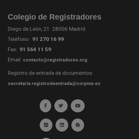
Colegio de Registradores
Diego de León, 21. 28006 Madrid
Teléfono:
91 270 16 99
Fax:
91 564 11 59
Email:
contacto@registradores.org
Registro de entrada de documentos:
secretaria.registrodeentrada@corpme.es
Ir a facebook (abre en ventana nueva)
Ir a twitter (abre en ventana nueva)
Ir a YouTube (abre en venta
Ir a Flickr (abre en ventana nueva)
Ir a Linkedin (abre en ventana nueva)
Ir al Blog (abre en ventana n