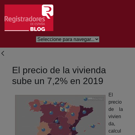
Skip to Main Content
El precio de la vivienda
sube un 7,2% en 2019
El
precio
de la
vivien
da,
calcul