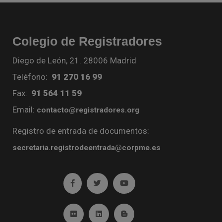
Colegio de Registradores
Diego de León, 21. 28006 Madrid
Teléfono:
91 270 16 99
Fax:
91 564 11 59
Email:
contacto@registradores.org
Registro de entrada de documentos:
secretaria.registrodeentrada@corpme.es
Ir a facebook (abre en ventana nueva)
Ir a twitter (abre en ventana nueva)
Ir a YouTube (abre en venta
Ir a Flickr (abre en ventana nueva)
Ir a Linkedin (abre en ventana nueva)
Ir al Blog (abre en ventana n