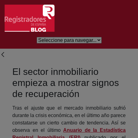
Skip to Main Content
El sector inmobiliario
empieza a mostrar signos
de recuperación
Tras el ajuste que el mercado inmobiliario sufrió
durante la crisis económica, en el último año parece
constatarse un cierto cambio de tendencia. Así se
observa en el último
Anuario de la Estadística
Registral Inmobiliaria (ERI)
publicado por el