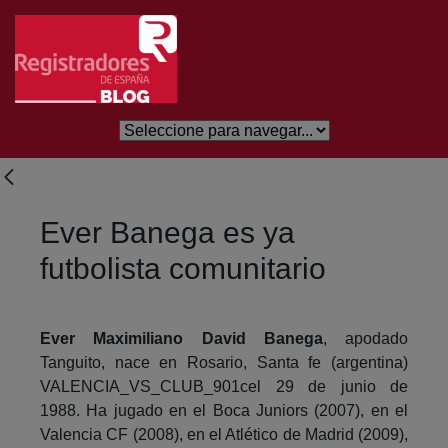
Skip to Main Content
Ever Banega es ya
futbolista comunitario
Ever Maximiliano David Banega
, apodado
Tanguito, nace en Rosario, Santa fe (argentina)
VALENCIA_VS_CLUB_901cel 29 de junio de
1988. Ha jugado en el Boca Juniors (2007), en el
Valencia CF (2008), en el Atlético de Madrid (2009),