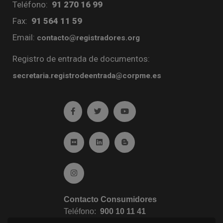
Teléfono:
91 270 16 99
Fax:
91 564 11 59
Email:
contacto@registradores.org
Registro de entrada de documentos:
secretaria.registrodeentrada@corpme.es
Ir a facebook (abre en ventana nueva)
Ir a twitter (abre en ventana nueva)
Ir a YouTube (abre en venta
Ir a Flickr (abre en ventana nueva)
Ir a Linkedin (abre en ventana nueva)
Ir al Blog (abre en ventana n
Ir a Instagram (abre en ventana nueva)
Contacto Consumidores
Teléfono:
900 10 11 41