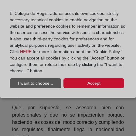
aunque usted tiene contrato con el Valencia F.C.
hasta el año 2015, ¿sirve de estímulo para usted
El Colegio de Registradores uses its own cookies: strictly
necessary technical cookies to enable navigation on the
su doble nacionalidad?
website and preference cookies to remember information so
No, como decía, a día de hoy estoy centrado en mi
the user can access the service with specific characteristics.
It also uses third-party cookies for preferences and for
equipo, me siento feliz en Valencia. Creo que tener
analytical purposes regarding user activity on the website.
la doble nacionalidad es bueno para mí y también
Click
HERE
for more information about the “Cookie Policy.”
para el club, pero ahora no pienso en si eso
You can accept all cookies by clicking the “Accept” button or
revaloriza o no un posible traspaso en el futuro.
configure them or refuse their use by clicking the “I want to
choose...” button.
¿Qué mensaje les daría a todos los ciudadanos
de otros países que están inmersos en el
I want to choose...
Accept
proceso de obtención de nacionalidad
española?
Que, por supuesto, se asesoren bien con
profesionales y que no se impacienten porque,
haciendo las cosas del modo correcto y cumpliendo
los requisitos, finalmente llega la nacionalidad