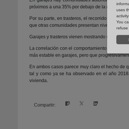
informa
próximos a una 35% por debajo de la media naci
uses t
activit
Por su parte, en trasteros, el recorrido en pre
You can
que otras comunidades presentan niveles de prec
refuse 
Garajes y trasteros vienen mostrando una tenden
La correlación con el comportamiento del precio
más estable en garajes, pero que progresivamente
En ambos casos parece muy claro el hecho de que
tal y como ya se ha observado en el año 2018
vivienda.
Compartir: