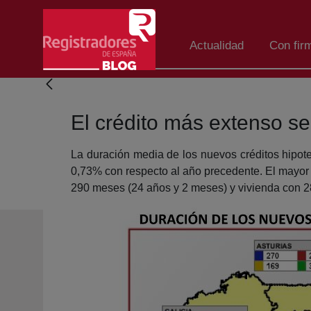
Skip to Main Content
Actualidad
Con fir
El crédito más extenso se
La duración media de los nuevos créditos hipot
0,73% con respecto al año precedente. El mayor 
290 meses (24 años y 2 meses) y vivienda con 2