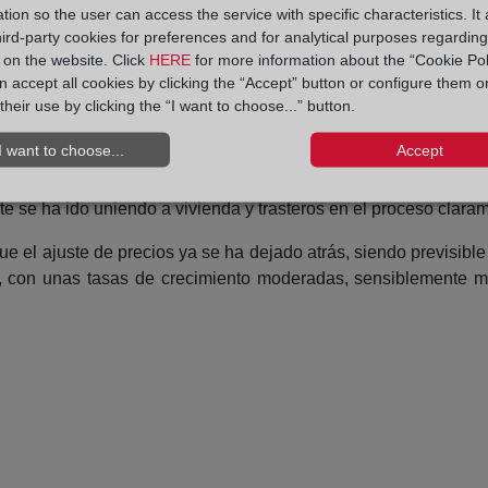
tion so the user can access the service with specific characteristics. It 
onal.
hird-party cookies for preferences and for analytical purposes regardin
y on the website. Click
HERE
for more information about the “Cookie Pol
cios es similar, con alguna comunidad autónoma que supera en 
 accept all cookies by clicking the “Accept” button or configure them o
ios significativamente bajos, con alrededor de un 40% por deb
their use by clicking the “I want to choose...” button.
cia positiva en precios durante los últimos años, con un compor
I want to choose...
Accept
 de la vivienda es muy elevada, dando lugar a una recuperació
 se ha ido uniendo a vivienda y trasteros en el proceso claram
 el ajuste de precios ya se ha dejado atrás, siendo previsible 
, con unas tasas de crecimiento moderadas, sensiblemente má