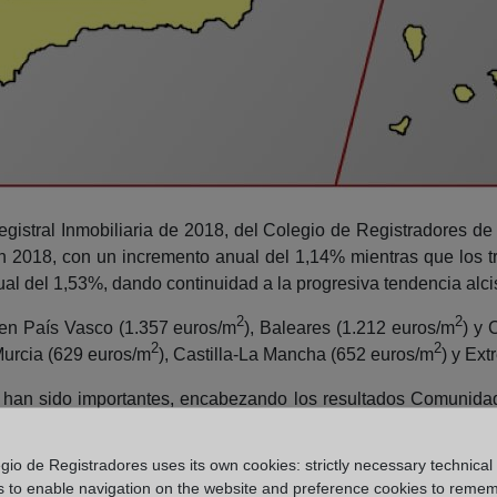
egistral Inmobiliaria de 2018, del Colegio de Registradores de
 2018, con un incremento anual del 1,14% mientras que los t
al del 1,53%, dando continuidad a la progresiva tendencia alcis
2
2
en País Vasco (1.357 euros/m
), Baleares (1.212 euros/m
) y
2
2
Murcia (629 euros/m
), Castilla-La Mancha (652 euros/m
) y Ex
bién han sido importantes, encabezando los resultados Comunid
as que las menores cuantías se han obtenido en La Rioja (52
gio de Registradores uses its own cookies: strictly necessary technical
s to enable navigation on the website and preference cookies to reme
cios que superan en más de un 40% la media nacional, mient