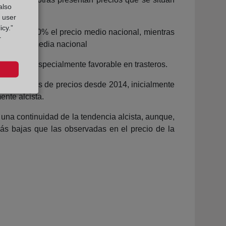
also
g user
icy.”
más de un 40% el precio medio nacional, mientras
r
ajo de la media nacional
tamiento especialmente favorable en trasteros.
n de niveles de precios desde 2014, inicialmente
ente alcista.
una continuidad de la tendencia alcista, aunque,
s bajas que las observadas en el precio de la