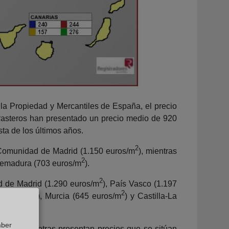
 la Propiedad y Mercantiles de España, el precio
rasteros han presentado un precio medio de 920
ta de los últimos años.
2
 Comunidad de Madrid (1.150 euros/m
), mientras
2
tremadura (703 euros/m
).
2
ad de Madrid (1.290 euros/m
), País Vasco (1.197
2
2
4 euros/m
), Murcia (645 euros/m
) y Castilla-La
mber
ras que otras presentan precios que se sitúan