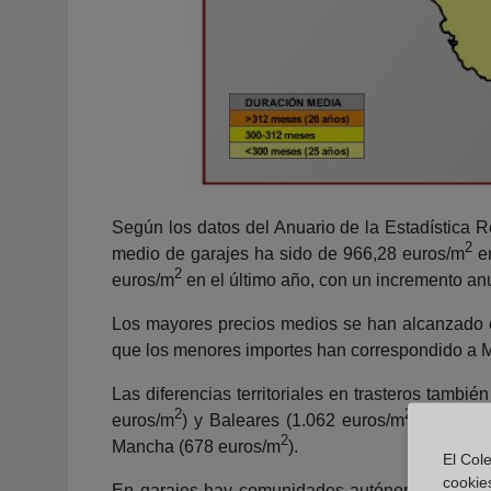
Según los datos del Anuario de la Estadística R
2
medio de garajes ha sido de 966,28 euros/m
en
2
euros/m
en el último año, con un incremento anu
Los mayores precios medios se han alcanzado 
que los menores importes han correspondido a 
Las diferencias territoriales en trasteros tam
2
2
euros/m
) y Baleares (1.062 euros/m
), mientr
2
Mancha (678 euros/m
).
El Cole
cookie
En garajes hay comunidades autónomas con pre