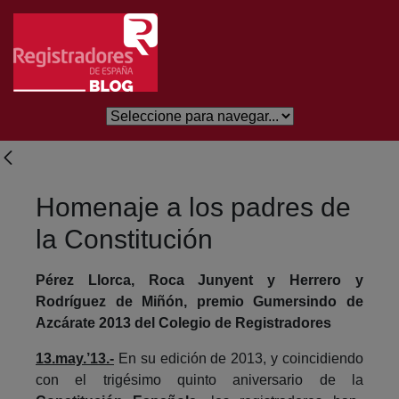
Skip to Main Content
Homenaje a los padres de
la Constitución
Pérez Llorca, Roca Junyent y Herrero y
Rodríguez de Miñón, premio Gumersindo de
Azcárate 2013 del Colegio de Registradores
13.may.’13.-
En su edición de 2013, y coincidiendo
con el trigésimo quinto aniversario de la