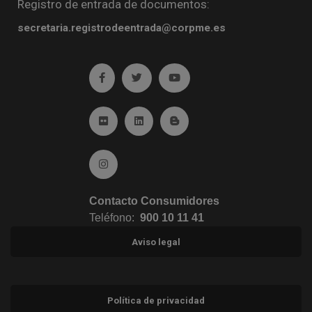
Registro de entrada de documentos:
secretaria.registrodeentrada@corpme.es
Ir a facebook (abre en ventana nueva)
Ir a twitter (abre en ventana nueva)
Ir a YouTube (abre en venta
Ir a Flickr (abre en ventana nueva)
Ir a Linkedin (abre en ventana nueva)
Ir al Blog (abre en ventana n
Ir a Instagram (abre en ventana nueva)
Contacto Consumidores
Teléfono:
900 10 11 41
Aviso legal
Política de privacidad