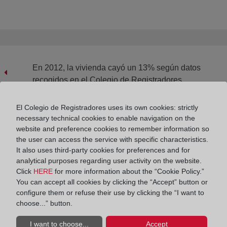
En 2012, la vivienda cayó un 13% según datos
recogidos en el Colegio de Registradores
El Colegio de Registradores uses its own cookies: strictly
necessary technical cookies to enable navigation on the
website and preference cookies to remember information so
En 2012 hubo 246.000 solicitudes de interposición de
the user can access the service with specific characteristics.
recursos de inconstitucionalidad
It also uses third-party cookies for preferences and for
analytical purposes regarding user activity on the website.
Click
HERE
for more information about the “Cookie Policy.”
You can accept all cookies by clicking the “Accept” button or
configure them or refuse their use by clicking the “I want to
choose...” button.
I want to choose...
Accept