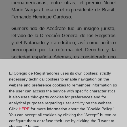
iberoamericanas, entre otras, el premio Nobel
Mario Vargas Llosa o el expresidente de Brasil,
Fernando Henrique Cardoso.
Gumersindo de Azcárate fue un insigne jurista,
letrado de la Dirección General de los Registros
y del Notariado y catedrático, así como político
preocupado por la reforma del Derecho y la
sociedad española. Además, es considerado uno
de los fundadores de la Institución Libre de
Enseñanza.
El Colegio de Registradores uses its own cookies: strictly
necessary technical cookies to enable navigation on the
Oportunamente informaremos de la nueva fecha
website and preference cookies to remember information so
y lugar de entrega del premio. Con la confianza
the user can access the service with specific characteristics.
de que, con el trabajo y esfuerzo de todos,
It also uses third-party cookies for preferences and for
analytical purposes regarding user activity on the website.
acabaremos con la pandemia.
Click
HERE
for more information about the “Cookie Policy.”
You can accept all cookies by clicking the “Accept” button or
configure them or refuse their use by clicking the “I want to
choose...” button.