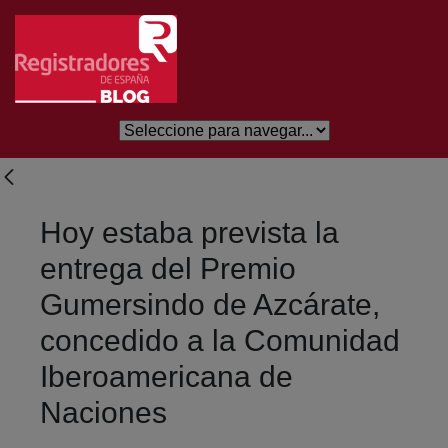
Skip to Main Content
Hoy estaba prevista la
entrega del Premio
Gumersindo de Azcárate,
concedido a la Comunidad
Iberoamericana de
Naciones