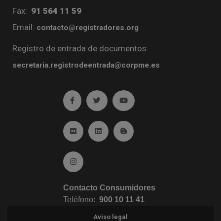
Fax:
91 564 11 59
Email:
contacto@registradores.org
Registro de entrada de documentos:
secretaria.registrodeentrada@corpme.es
Ir a facebook (abre en ventana nueva)
Ir a twitter (abre en ventana nueva)
Ir a YouTube (abre en venta
Ir a Flickr (abre en ventana nueva)
Ir a Linkedin (abre en ventana nueva)
Ir al Blog (abre en ventana n
Ir a Instagram (abre en ventana nueva)
Contacto Consumidores
Teléfono:
900 10 11 41
Aviso legal