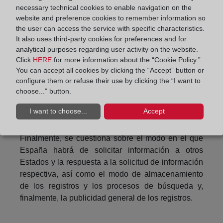
necessary technical cookies to enable navigation on the
autoridades pueden proporcionar información a
website and preference cookies to remember information so
través de la pasarela digital única; la resolución de
the user can access the service with specific characteristics.
las dudas que surjan en el proceso sobre el
It also uses third-party cookies for preferences and for
adecuado cumplimiento de las formalidades; la
analytical purposes regarding user activity on the website.
prevención del fraude, de los abusos y del pirateo
Click
HERE
for more information about the “Cookie Policy.”
empresarial y el modo de combatirlos; el
You can accept all cookies by clicking the “Accept” button or
configure them or refuse their use by clicking the “I want to
establecimiento de controles de identidad para
choose...” button.
garantizar la prestación del consentimiento, la
capacidad jurídica, la acreditación de la identidad y
I want to choose...
Accept
en su caso de la representación.
Finalmente, se cuestiona sobre el modo en el que
España habrá de solicitar información a otros
Estados y la respuesta a la solicitud de información
respectiva, así como el modo de almacenamiento
de los registros y los procesos de búsqueda y,
finalmente, la publicidad general de los registros.