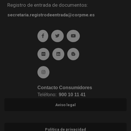
Registro de entrada de documentos:
secretaria.registrodeentrada@corpme.es
Ir a facebook (abre en ventana nueva)
Ir a twitter (abre en ventana nueva)
Ir a YouTube (abre en venta
Ir a Flickr (abre en ventana nueva)
Ir a Linkedin (abre en ventana nueva)
Ir al Blog (abre en ventana n
Ir a Instagram (abre en ventana nueva)
Contacto Consumidores
Teléfono:
900 10 11 41
Aviso legal
Política de privacidad