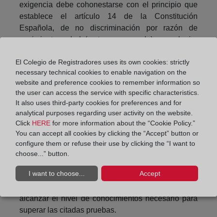
exigencia debe cohonestarse con el principio que
establece el artículo 14 de la Constitución
Española, de no discriminación por razón de
nacimiento, edad (corta o avanzada) o cualquier
otra condición o circunstancia personal o social.
El Colegio de Registradores uses its own cookies: strictly
Por este motivo -señala la DGRN), si bien la
necessary technical cookies to enable navigation on the
apreciación de la integración en España puede
website and preference cookies to remember information so
the user can access the service with specific characteristics.
como regla general basarse en la superación de
It also uses third-party cookies for preferences and for
unas pruebas de conocimiento del idioma español
analytical purposes regarding user activity on the website.
y de la Constitución, cultura y sociedad españolas,
Click
HERE
for more information about the “Cookie Policy.”
ese sistema de acreditación de la misma no puede
You can accept all cookies by clicking the “Accept” button or
ser idéntico para todas las personas sin excepción
configure them or refuse their use by clicking the “I want to
alguna, por cuanto dejaría fuera del acceso a la
choose...” button.
adquisición de la nacionalidad a las que, por su
I want to choose...
Accept
escaso nivel cultural, o bien por sus limitaciones
personales, se vieran en la imposibilidad de
alcanzar el nivel de conocimientos necesario para
superar las citadas pruebas.