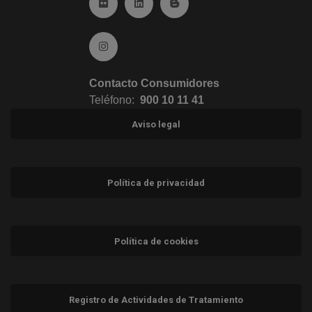
Ir a Flickr (abre en ventana nueva)
Ir a Linkedin (abre en ventana nueva)
Ir al Blog (abre en ventana n
Ir a Instagram (abre en ventana nueva)
Contacto Consumidores
Teléfono:
900 10 11 41
Aviso legal
Política de privacidad
Política de cookies
Registro de Actividades de Tratamiento