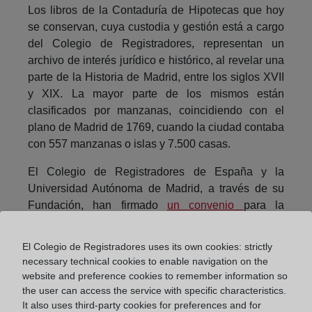
Los libros de la Contaduría de Hipotecas que hoy
se conservan, cuya custodia y gestión está a cargo
del Colegio de Registradores, representan un
archivo de interés jurídico e histórico, al revelar una
parte de la Historia de Madrid, entre los siglos XVII
y XIX. La mayor parte de los mismos están
clasificados por manzanas, coincidiendo con el
plano de Madrid de 1769, cuando la ciudad contaba
con 557 manzanas o islas y 7.500 casas.
El Colegio de Registradores de España y la
Universidad Autónoma de Madrid, a través de su
Fundación, han firmado
un convenio
para la
ejecución de un proyecto que permitirá la
instalación, identificación y descripción de estos
El Colegio de Registradores uses its own cookies: strictly
fondos documentales.
necessary technical cookies to enable navigation on the
website and preference cookies to remember information so
Esta iniciativa, cuyo objetivo final consiste en poner
the user can access the service with specific characteristics.
a disposición de la comunidad científica y de la
It also uses third-party cookies for preferences and for