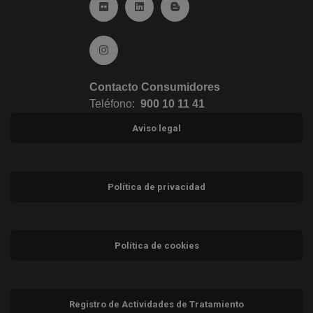
Ir a Flickr (abre en ventana nueva)
Ir a Linkedin (abre en ventana nueva)
Ir al Blog (abre en ventana n
Ir a Instagram (abre en ventana nueva)
Contacto Consumidores
Teléfono:
900 10 11 41
Aviso legal
Política de privacidad
Política de cookies
Registro de Actividades de Tratamiento