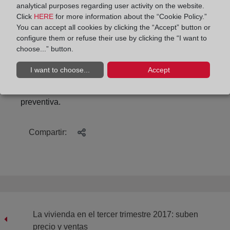
sociedad en general los documentos de
analytical purposes regarding user activity on the website.
la
Contaduría de Hipotecas,
se enmarca en las
Click
HERE
for more information about the “Cookie Policy.”
You can accept all cookies by clicking the “Accept” button or
actividades del Centro de Investigación de Derecho
configure them or refuse their use by clicking the “I want to
Registral de la Universidad (CIDRE-UAM),
choose...” button.
constituido con la finalidad de servir como
plataforma para fomentar la investigación, el debate
I want to choose...
Accept
y las publicaciones en el ámbito del Derecho
registral y de la denominada seguridad jurídica
preventiva.
Compartir:
La vivienda en el tercer trimestre 2017: suben
precio y ventas