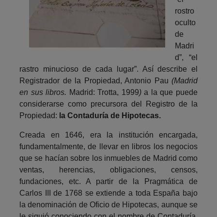
rostro
oculto
de
Madri
d”, “el
rastro minucioso de cada lugar”. Así describe el
Registrador de la Propiedad, Antonio Pau
(Madrid
en sus libros.
Madrid: Trotta, 1999
)
a la que puede
considerarse como precursora del Registro de la
Propiedad:
la Contaduría de Hipotecas.
Creada en 1646, era la institución encargada,
fundamentalmente, de llevar en libros los negocios
que se hacían sobre los inmuebles de Madrid como
ventas, herencias, obligaciones, censos,
fundaciones, etc. A partir de la Pragmática de
Carlos III de 1768 se extiende a toda España bajo
la denominación de Oficio de Hipotecas, aunque se
le siguió conociendo con el nombre de Contaduría,