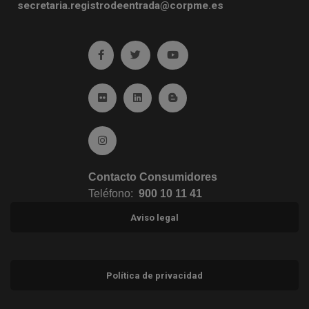
secretaria.registrodeentrada@corpme.es
Ir a facebook (abre en ventana nueva)
Ir a twitter (abre en ventana nueva)
Ir a YouTube (abre en venta
Ir a Flickr (abre en ventana nueva)
Ir a Linkedin (abre en ventana nueva)
Ir al Blog (abre en ventana n
Ir a Instagram (abre en ventana nueva)
Contacto Consumidores
Teléfono:
900 10 11 41
Aviso legal
Política de privacidad