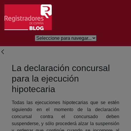
Skip to Main Content
La declaración concursal
para la ejecución
hipotecaria
Todas las ejecuciones hipotecarias que se estén
siguiendo en el momento de la declaración
concursal contra el concursado deben
suspenderse, y sólo procederá alzar la suspensión
y ordenar que continúe cuando se incorpore al