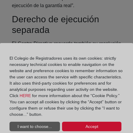
ejecución de la garantía real”.
Derecho de ejecución
separada
El Centro Directivo recuerda también su resolución
de 10 de enero de 2017, la que recogía que en el
sistema legal vigente las ejecuciones de garantías
El Colegio de Registradores uses its own cookies: strictly
necessary technical cookies to enable navigation on the
reales tras la declaración de concurso del titular del
website and preference cookies to remember information so
bien o del derecho sobre el que se hubiera
the user can access the service with specific characteristics.
constituido la garantía se rigen por un conjunto de
It also uses third-party cookies for preferences and for
reglas especiales, que en el caso abordado en la
analytical purposes regarding user activity on the website.
presente resolución, se refiere a la que ” tiene como
Click
HERE
for more information about the “Cookie Policy.”
objeto determinar los efectos de la apertura de la
You can accept all cookies by clicking the “Accept” button or
fase de liquidación de la masa activa sobre las
configure them or refuse their use by clicking the “I want to
choose...” button.
ejecuciones de garantías reales: la apertura de la
fase de liquidación producirá la pérdida del derecho
I want to choose...
Accept
a iniciar la ejecución o la realización forzosa de la