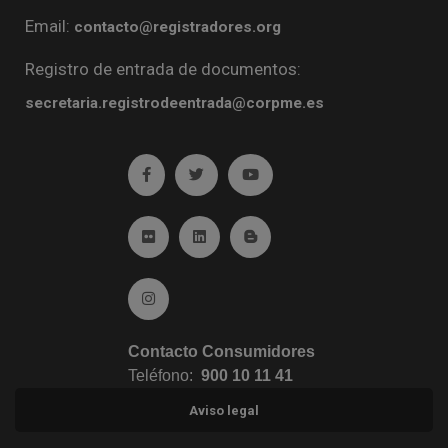
Email:
contacto@registradores.org
Registro de entrada de documentos:
secretaria.registrodeentrada@corpme.es
Ir a facebook (abre en ventana nueva)
Ir a twitter (abre en ventana nueva)
Ir a YouTube (abre en venta
Ir a Flickr (abre en ventana nueva)
Ir a Linkedin (abre en ventana nueva)
Ir al Blog (abre en ventana n
Ir a Instagram (abre en ventana nueva)
Contacto Consumidores
Teléfono:
900 10 11 41
Aviso legal