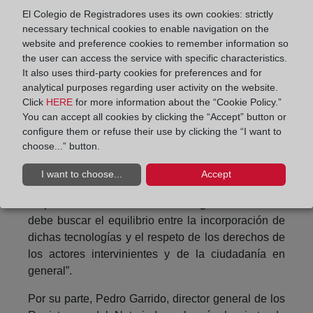
marginal en el Registro de la Propiedad. Con este
El Colegio de Registradores uses its own cookies: strictly
necessary technical cookies to enable navigation on the
registro se pretende frenar el fraude, proteger al
website and preference cookies to remember information so
usuario y colaborar con otras administraciones,
the user can access the service with specific characteristics.
como la tributaria.
It also uses third-party cookies for preferences and for
analytical purposes regarding user activity on the website.
La innovación en el ADN
Click
HERE
for more information about the “Cookie Policy.”
de los registradores
You can accept all cookies by clicking the “Accept” button or
configure them or refuse their use by clicking the “I want to
choose...” button.
En el acto de clausura, la directora general de
Cooperación Jurídica Internacional del Ministerio
I want to choose...
Accept
de Justicia, Ana Gallego destacó que tras la
irrupción de las nuevas tecnologías” la Justicia
debe buscar el equilibrio entre la incorporación de
dichas tecnologías y el respeto de los derechos de
los actores intervinientes y de la ciudadanía en
general”.
Por su parte, Pedro Garrido, director general de los