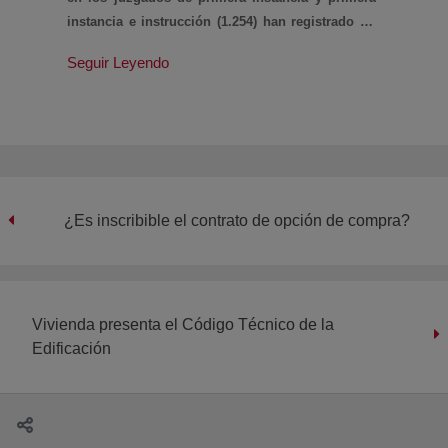
instancia e instrucción (1.254) han registrado un
aumento del 46% sobre el segundo trimestre de
Seguir Leyendo
2018, según datos de la Cúpula Judicial.
¿Es inscribible el contrato de opción de compra?
Vivienda presenta el Código Técnico de la
Edificación