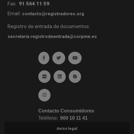
Fax:
91 564 11 59
Email:
contacto@registradores.org
Registro de entrada de documentos:
secretaria.registrodeentrada@corpme.es
Ir a facebook (abre en ventana nueva)
Ir a twitter (abre en ventana nueva)
Ir a YouTube (abre en venta
Ir a Flickr (abre en ventana nueva)
Ir a Linkedin (abre en ventana nueva)
Ir al Blog (abre en ventana n
Ir a Instagram (abre en ventana nueva)
Contacto Consumidores
Teléfono:
900 10 11 41
Aviso legal