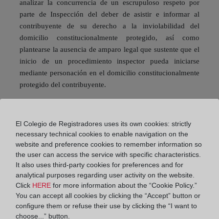
analizar la concurrencia de un escrupuloso respeto por
parte de Inspección del deber de asistir e informar al
contribuyente de su derecho a la inviolabilidad del
domicilio constitucionalmente protegido, así como
plantearse la ausencia de amparo legal que sustente que el
inicio de un procedimiento inspector pueda iniciarse
mediante personación en el domicilio constitucionalmente
protegido del contribuyente.
Cabe traer a colación alguna reflexión más, que desde
El Colegio de Registradores uses its own cookies: strictly
hace ya tiempo vengo defendiendo, que ponen en tela de
necessary technical cookies to enable navigation on the
juicio el artículo 8.6 de la LJCA. En cierta medida, la
website and preference cookies to remember information so
Sentencia que motiva este artículo refuerza la idea sobre la
the user can access the service with specific characteristics.
idoneidad o no del Juzgado de lo Contencioso-
It also uses third-party cookies for preferences and for
Administrativo para autorizar el acceso al domicilio del
analytical purposes regarding user activity on the website.
Click
HERE
for more information about the “Cookie Policy.”
contribuyente cuando, de la información o documentación
You can accept all cookies by clicking the “Accept” button or
necesaria para obtener la autorización de entrada, puede
configure them or refuse their use by clicking the “I want to
desprenderse que se esté ante un presunto delito contra la
choose...” button.