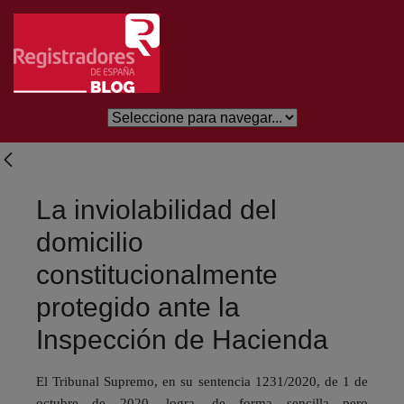
Skip to Main Content
La inviolabilidad del
domicilio
constitucionalmente
protegido ante la
Inspección de Hacienda
El Tribunal Supremo, en su sentencia 1231/2020, de 1 de
octubre de 2020, logra, de forma sencilla pero