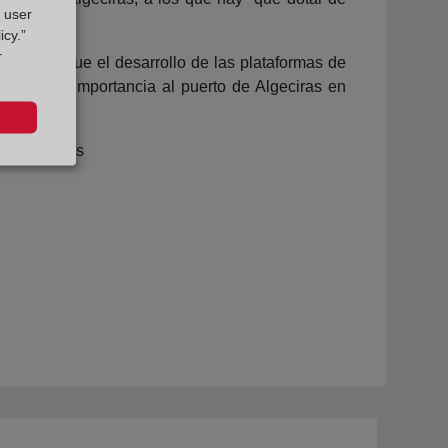
g user
acional.
icy.”
r
cas para que el desarrollo de las plataformas de
restarle importancia al puerto de Algeciras en
egistradores