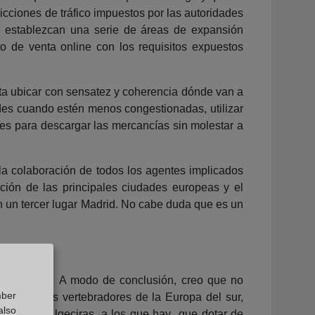
cciones de tráfico impuestos por las autoridades
e establezcan una serie de áreas de expansión
 de venta online con los requisitos expuestos
ita ubicar con sensatez y coherencia dónde van a
dades cuando estén menos congestionadas, utilizar
res para descargar las mercancías sin molestar a
 la colaboración de todos los agentes implicados
ción de las principales ciudades europeas y el
n un tercer lugar Madrid. No cabe duda que es un
urbanizables. A modo de conclusión, creo que no
mber
ie de ejes vertebradores de la Europa del sur,
also
lencia y Algeciras, a los que hay que dotar de