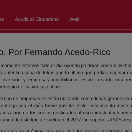
ma
Ayuda al Ciudadano
Web
smo. Por Fernando Acedo-Rico
timamente estamos todo el día oyendo palabras como blokchain
a auténtica sopa de letras que lo último que podía imaginar e
 inversión y empresas inmobiliarias están creando una red
remento de las ventas online.
te tipo de empresas se están ubicando cerca de las grandes ci
 entrega sea el más breve posible. Este movimiento invers
namización de los suelos destinados al uso industrial y tenem
anda de este tipo de suelo en el 2017 fue superior al 50% resp
 España en el último año unos 350.000 metros cuadrados de s