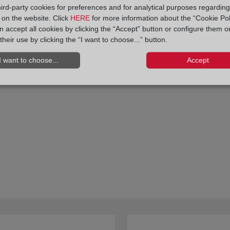
hird-party cookies for preferences and for analytical purposes regardin
es imprescindible un planeamiento supramunicipal coherente y r
y on the website. Click
HERE
for more information about the “Cookie Pol
 accept all cookies by clicking the “Accept” button or configure them o
tión, es necesaria una reforma de las distintas leyes autonómi
their use by clicking the “I want to choose...” button.
rtos tan importantes como TangerMed en Marruecos no puedan 
I want to choose...
Accept
dad y Director de Relaciones Institucionales del Colegio de R