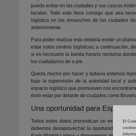
pueda entrar en las ciudades y sus cascos histó
locales. Todo esto lleva consigo que sea nec
logística en los ensanches de las ciudades d
anteriormente.
Para poder realizar esto debería existir un pla
estar estos centros logísticos; a continuación, 
si es necesario la banda horaria nocturna donde
los ciudadanos de a pie.
Queda mucho por hacer y todavía estamos lejos d
bajo la supervisión de la autoridad local y a
espacio logístico que promueven nos encontramos
éxito estar por delante de ciudades como Brusel
Una oportunidad para España
Todos estos datos pronostican un excelente fut
El Cole
cookie
debemos desaprovechar la oportunidad de negoc
informa
París-Madrid-Lisboa y disponemos de tres de l