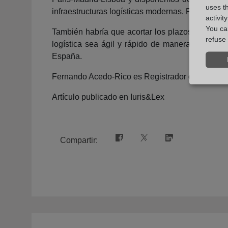
uses t
infraestructuras logísticas modernas. Para eso 
activit
You can
También habría que acortar los plazos en la ges
refuse 
logística sea ágil y rápido de manera que pue
España.
Fernando Acedo-Rico es Registrador de la Propie
Artículo publicado en Iuris&Lex
Compartir: