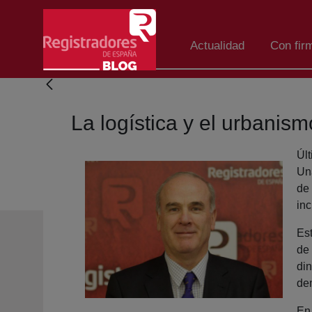
Skip to Main Content
Actualidad
Con fir
La logística y el urbani
Úl
Un
de
inc
Es
de
di
dem
En