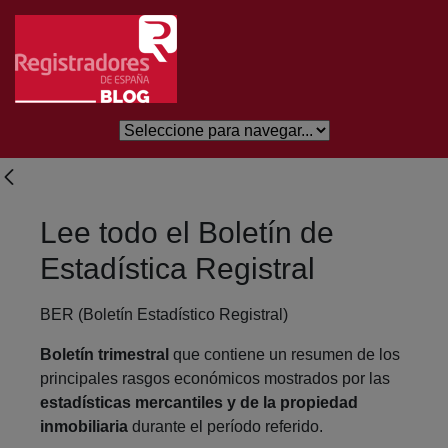
Skip to Main Content
Lee todo el Boletín de
Estadística Registral
BER (Boletín Estadístico Registral)
Boletín trimestral
que contiene un resumen de los
principales rasgos económicos mostrados por las
estadísticas mercantiles y de la propiedad
inmobiliaria
durante el período referido.