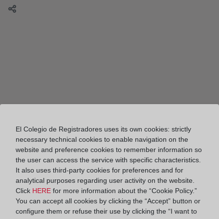
El Colegio de Registradores uses its own cookies: strictly
necessary technical cookies to enable navigation on the
website and preference cookies to remember information so
the user can access the service with specific characteristics.
It also uses third-party cookies for preferences and for
analytical purposes regarding user activity on the website.
Colegio de Registradores
Click
HERE
for more information about the “Cookie Policy.”
You can accept all cookies by clicking the “Accept” button or
Diego de León, 21. 28006 Madrid
configure them or refuse their use by clicking the “I want to