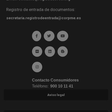
Registro de entrada de documentos:
secretaria.registrodeentrada@corpme.es
Ir a facebook (abre en ventana nueva)
Ir a twitter (abre en ventana nueva)
Ir a YouTube (abre en venta
Ir a Flickr (abre en ventana nueva)
Ir a Linkedin (abre en ventana nueva)
Ir al Blog (abre en ventana n
Ir a Instagram (abre en ventana nueva)
Contacto Consumidores
Teléfono:
900 10 11 41
Aviso legal