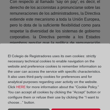
Con respecto al llamado ‘say on pay’, es decir, el
derecho de los accionistas a pronunciarse sobre las
remuneraciones de los administradores, la Directiva
extiende este mecanismo a toda la Unión Europea,
pero lo dota de la suficiente flexibilidad como para
respetar la diversidad de los sistemas de gobierno
corporativo. la Directiva permite a los Estados
miembros regular que la política de remuneración
pueda estar vigente hasta cuatro años antes de ser
aprobada por la junta de accionistas, o que el voto
El Colegio de Registradores uses its own cookies: strictly
de esta tenga meramente efectos consultivos.
necessary technical cookies to enable navigation on the
website and preference cookies to remember information so
La regulación nacional vigente en España es más
the user can access the service with specific characteristics.
exigente, estableciendo un plazo de tres años y
It also uses third-party cookies for preferences and for
analytical purposes regarding user activity on the website.
configurando el voto de la junta como vinculante,
Click
HERE
for more information about the “Cookie Policy.”
pero se introduce sin embargo alguna modificación
You can accept all cookies by clicking the “Accept” button or
de cierta relevancia en el informe anual de
configure them or refuse their use by clicking the “I want to
remuneraciones, cuyo contenido pasa a ser más
choose...” button.
detallado como consecuencia de la transposición