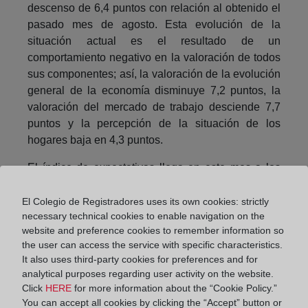
descenso de 6,4 puntos con relación al obtenido el
pasado mes de agosto. Esta evolución de la
situación actual es el resultado de un
comportamiento negativo en la valoración de todos
sus componentes; así, la valoración de la evolución
general de la economía disminuye 7,2 puntos, la
valoración del mercado de trabajo desciende 7,7
puntos y la percepción de la situación de los
hogares baja en 4,3 puntos.
El índice de expectativas llega en este mes a los
84,7 puntos, con un descenso de 4,3 puntos, un
4,8% en porcentaje, respecto al mes precedente.
El Colegio de Registradores uses its own cookies: strictly
necessary technical cookies to enable navigation on the
Este descenso se debe a la evolución negativa de
website and preference cookies to remember information so
sus tres componentes, aunque son las bajas
the user can access the service with specific characteristics.
expectativas sobre el futuro de la economía las que
It also uses third-party cookies for preferences and for
ofrecen caídas de mayor intensidad.
analytical purposes regarding user activity on the website.
Click
HERE
for more information about the “Cookie Policy.”
Así, las expectativas sobre la situación futura de la
You can accept all cookies by clicking the “Accept” button or