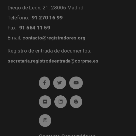
Diego de León, 21. 28006 Madrid
Teléfono:
91 270 16 99
Fax:
91 564 11 59
Email:
contacto@registradores.org
Registro de entrada de documentos:
secretaria.registrodeentrada@corpme.es
Ir a facebook (abre en ventana nueva)
Ir a twitter (abre en ventana nueva)
Ir a YouTube (abre en venta
Ir a Flickr (abre en ventana nueva)
Ir a Linkedin (abre en ventana nueva)
Ir al Blog (abre en ventana n
Ir a Instagram (abre en ventana nueva)