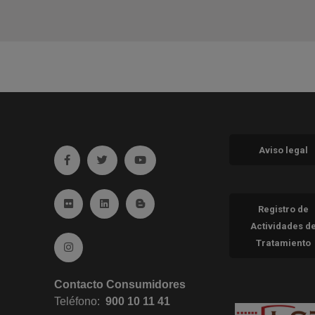
Aviso legal
Ir a facebook (abre en ventana nueva)
Ir a twitter (abre en ventana nueva)
Ir a YouTube (abre en ventana nueva
Ir a Flickr (abre en ventana nueva)
Ir a Linkedin (abre en ventana nueva)
Ir al Blog (abre en ventana nueva)
Registro de
Actividades d
Tratamiento
Ir a Instagram (abre en ventana nueva)
Contacto Consumidores
Teléfono:
900 10 11 41