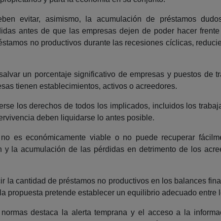
eben evitar, asimismo, la acumulación de préstamos dudo
edidas antes de que las empresas dejen de poder hacer frente 
éstamos no productivos durante las recesiones cíclicas, reducie
lvar un porcentaje significativo de empresas y puestos de tr
as tienen establecimientos, activos o acreedores.
rse los derechos de todos los implicados, incluidos los traba
rvivencia deben liquidarse lo antes posible.
 no es económicamente viable o no puede recuperar fácilme
 y la acumulación de las pérdidas en detrimento de los acree
ir la cantidad de préstamos no productivos en los balances fina
a propuesta pretende establecer un equilibrio adecuado entre lo
 normas destaca la alerta temprana y el acceso a la informa