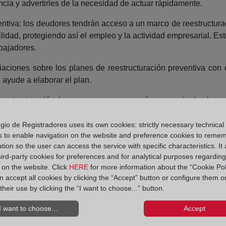
cia y advertirles de la necesidad de actuar rápidamente.
ntiva: los deudores tendrán acceso a un marco de reestructurac
abilidad, protegiendo así el empleo y la actividad empresarial. 
abajadores.
iaciones sobre los planes de reestructuración preventiva co
 ayude a elaborar el plan.
eestructuración: las nuevas normas prevén una serie de element
ón de las partes afectadas y sus categorías o las condiciones 
gio de Registradores uses its own cookies: strictly necessary technical
spensión de las ejecuciones singulares para favorecer las ne
s to enable navigation on the website and preference cookies to reme
ón inicial máxima de una suspensión de ejecuciones singulares
tion so the user can access the service with specific characteristics. It 
hird-party cookies for preferences and for analytical purposes regardin
dos tendrán acceso al menos a un procedimiento que pueda de
y on the website. Click
HERE
for more information about the “Cookie Pol
as condiciones establecidas en la Directiva.
 accept all cookies by clicking the “Accept” button or configure them o
their use by clicking the “I want to choose...” button.
n el Diario Oficial de la Unión Europea (DOUE). Los Estados 
I want to choose...
Accept
te, en casos debidamente justificados, se podrá solicitar a la C