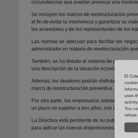
circunstancias que puedan provocar una insolven
Se incluyen los marcos de reestructuración preve
el fin de evitar la insolvencia y garantizar su vi
los acreedores y de los representantes de los tr
Las normas se adecuan para facilitar las negoc
administrador en materia de reestructuración que
También, se ha dotado al sistema de planes de r
una descripción de la situación económica, menci
El Cole
Además, los deudores podrán disfrutar de una su
cookie
marco de reestructuración preventiva. La duraci
informa
uses t
Por otra parte, los empresarios sobreendeuda
activit
un plazo no superior a tres años, con arreglo a l
You can
refuse 
La Directiva está pendiente de su publicación e
para aplicar las nuevas disposiciones. No obstan