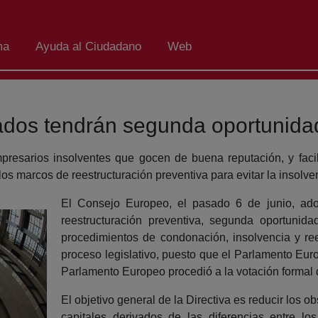
ma
Ayuda al Ciudadano
Web
dos tendrán segunda oportunida
esarios insolventes que gocen de buena reputación, y facili
s marcos de reestructuración preventiva para evitar la insolve
El Consejo Europeo, el pasado 6 de junio, ado
reestructuración preventiva, segunda oportunid
procedimientos de condonación, insolvencia y ree
proceso legislativo, puesto que el Parlamento Eu
Parlamento Europeo procedió a la votación formal 
El objetivo general de la Directiva es reducir los o
capitales derivados de las diferencias entre 