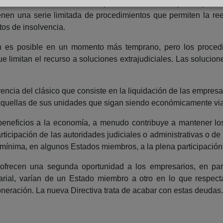
os en cuanto al abanico de procedimientos de que disponen 
ienen una serie limitada de procedimientos que permiten la 
tos de insolvencia.
ón es posible en un momento más temprano, pero los proced
e limitan el recurso a soluciones extrajudiciales. Las solucio
encia del clásico que consiste en la liquidación de las empresas
 aquellas de sus unidades que sigan siendo económicamente via
eneficios a la economía, a menudo contribuye a mantener los
articipación de las autoridades judiciales o administrativas o 
n mínima, en algunos Estados miembros, a la plena participación,
frecen una segunda oportunidad a los empresarios, en part
arial, varían de un Estado miembro a otro en lo que respect
eración. La nueva Directiva trata de acabar con estas deudas.