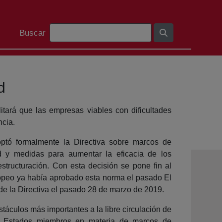
Search Bar
Buscar
d
tará que las empresas viables con dificultades
ncia.
ptó formalmente la Directiva sobre marcos de
ad y medidas para aumentar la eficacia de los
structuración. Con esta decisión se pone fin al
ropeo ya había aprobado esta norma el pasado El
de la Directiva el pasado 28 de marzo de 2019.
bstáculos más importantes a la libre circulación de
los Estados miembros en materia de marcos de