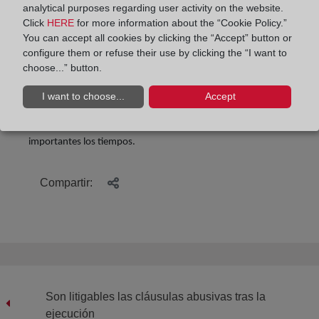
analytical purposes regarding user activity on the website.
jornada laboral o actividad.
Click
HERE
for more information about the “Cookie Policy.”
You can accept all cookies by clicking the “Accept” button or
El director general de Vivienda, José Francisco Lajara, ha
configure them or refuse their use by clicking the “I want to
destacado que “es muy importante la detección precoz de las
choose...” button.
primeras dificultades económicas para hacer frente a los
gastos del hogar para activar todas las medidas con las que
I want to choose...
Accept
cuenta el Servicio de Mediación de la Vivienda de la
Comunidad Autónoma”. En este tipo de situaciones son muy
importantes los tiempos.
Compartir:
Son litigables las cláusulas abusivas tras la
ejecución