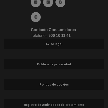
Ir a Flickr (abre en ventana nueva)
Ir a Linkedin (abre en ventana nueva)
Ir al Blog (abre en ventana n
Ir a Instagram (abre en ventana nueva)
Contacto Consumidores
Teléfono:
900 10 11 41
Aviso legal
Política de privacidad
Política de cookies
Registro de Actividades de Tratamiento