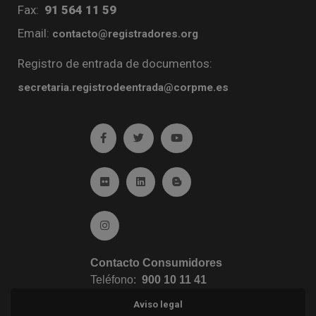
Fax:
91 564 11 59
Email:
contacto@registradores.org
Registro de entrada de documentos:
secretaria.registrodeentrada@corpme.es
Ir a facebook (abre en ventana nueva)
Ir a twitter (abre en ventana nueva)
Ir a YouTube (abre en venta
Ir a Flickr (abre en ventana nueva)
Ir a Linkedin (abre en ventana nueva)
Ir al Blog (abre en ventana n
Ir a Instagram (abre en ventana nueva)
Contacto Consumidores
Teléfono:
900 10 11 41
Aviso legal