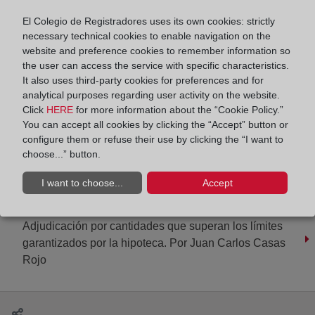
El Colegio de Registradores uses its own cookies: strictly
Compartir:
necessary technical cookies to enable navigation on the
website and preference cookies to remember information so
the user can access the service with specific characteristics.
It also uses third-party cookies for preferences and for
analytical purposes regarding user activity on the website.
Click
HERE
for more information about the “Cookie Policy.”
You can accept all cookies by clicking the “Accept” button or
La reforma de la capacidad jurídica de las
configure them or refuse their use by clicking the “I want to
personas con discapacidad. Un reto ineludible
choose...” button.
I want to choose...
Accept
Adjudicación por cantidades que superan los límites
garantizados por la hipoteca. Por Juan Carlos Casas
Rojo