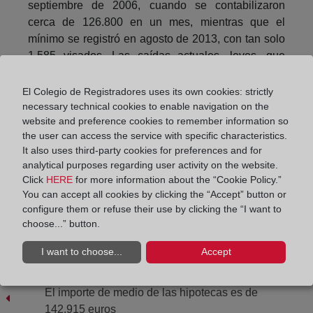
septiembre de 2006, cuando se contabilizaron
cerca de 126.800 en un mes, mientras que el
mínimo se registró en agosto de 2013, con tan solo
1.585 visados. Las caídas actuales, leves, que
apuntan más a un estancamiento o estabilización
que a un desplome del sector, pero sí es
El Colegio de Registradores uses its own cookies: strictly
significativo que la estadística haya completado tres
necessary technical cookies to enable navigation on the
website and preference cookies to remember information so
meses en cifras negativas. Esa circunstancia no se
the user can access the service with specific characteristics.
daba desde noviembre de 2013.
It also uses third-party cookies for preferences and for
analytical purposes regarding user activity on the website.
Click
HERE
for more information about the “Cookie Policy.”
Compartir:
You can accept all cookies by clicking the “Accept” button or
configure them or refuse their use by clicking the “I want to
choose...” button.
I want to choose...
Accept
El importe de medio de las hipotecas es de
142.915 euros