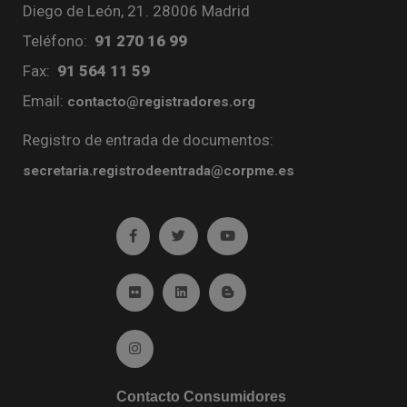
Diego de León, 21. 28006 Madrid
Teléfono:
91 270 16 99
Fax:
91 564 11 59
Email:
contacto@registradores.org
Registro de entrada de documentos:
secretaria.registrodeentrada@corpme.es
Ir a facebook (abre en ventana nueva)
Ir a twitter (abre en ventana nueva)
Ir a YouTube (abre en venta
Ir a Flickr (abre en ventana nueva)
Ir a Linkedin (abre en ventana nueva)
Ir al Blog (abre en ventana n
Ir a Instagram (abre en ventana nueva)
Contacto Consumidores