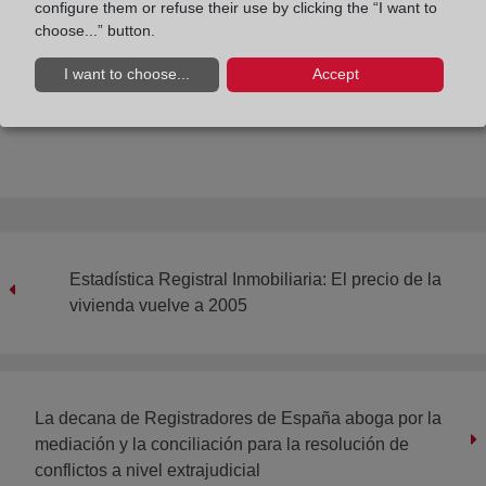
configure them or refuse their use by clicking the “I want to
Sin Derecho no hay orden, ni justicia, ni seguridad
choose...” button.
jurídica, ni democracia».
I want to choose...
Accept
Compartir:
Estadística Registral Inmobiliaria: El precio de la
vivienda vuelve a 2005
La decana de Registradores de España aboga por la
mediación y la conciliación para la resolución de
conflictos a nivel extrajudicial