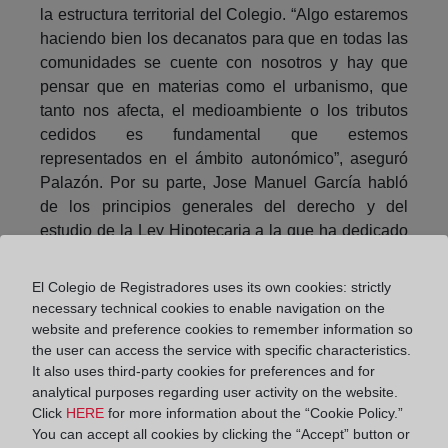
la estructura territorial del Colegio. “Algo estaremos
haciendo bien los decanatos para que en todas las
comunidades se cuente con nosotros y hay que
pensar que en materias como el urbanismo, que
tanto nos afecta, el medioambiente o los tributos
cedidos es fundamental que estemos
representados en el ámbito autonómico”, aseguró
Palazón. Por su parte, Jose Manuel García habló
de los principios generales del derecho y del
estudio de la Ley Hipotecaria a la que ha dedicado
su vida, destacando “la trascendencia de los
seminarios en los que se analizan los casos
El Colegio de Registradores uses its own cookies: strictly
prácticos en los que esa Ley contribuye a resolver
necessary technical cookies to enable navigation on the
problemas de la vida cotidiana de los ciudadanos”.
website and preference cookies to remember information so
the user can access the service with specific characteristics.
También intervino, en representación de todos los
It also uses third-party cookies for preferences and for
registradores jubilados en 2017, José Angel García-
analytical purposes regarding user activity on the website.
Click
HERE
for more information about the “Cookie Policy.”
Valdecasas, para quien “nuestra vida es expresión
You can accept all cookies by clicking the “Accept” button or
del amor al Derecho, al Derecho con mayúsculas.