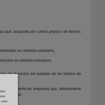
cas que, actuando por cuenta propia o de tercero,
 contravalor en moneda extranjera.
ntravalor en moneda extranjera.
rior del domicilio del portador de los medios de
 actúen por cuenta de empresas que, debidamente
mber
edios de pago.
also
g user