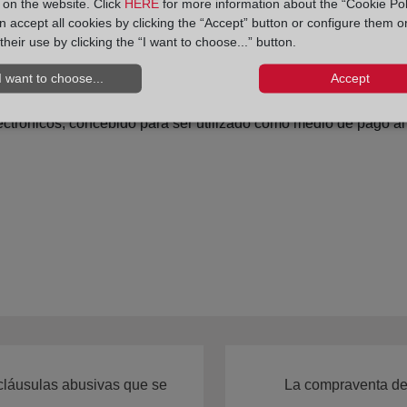
y on the website. Click
HERE
for more information about the “Cookie Pol
 accept all cookies by clicking the “Accept” button or configure them o
their use by clicking the “I want to choose...” button.
onales o extranjeros.
I want to choose...
Accept
nados en cualquier moneda.
lectrónicos, concebido para ser utilizado como medio de pago al
láusulas abusivas que se
La compraventa de 