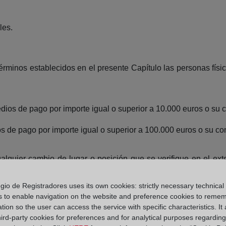
les.
érminos establecidos en el presente Capítulo las personas físi
medios de pago por importe igual o superior a 10.000 euros o su
os de pago por importe igual o superior a 100.000 euros o su co
lquier cambio de lugar o posición que se verifique en el exte
gio de Registradores uses its own cookies: strictly necessary technical
stablecida en el presente artículo las personas físicas que
s to enable navigation on the website and preference cookies to reme
rior, ejerzan actividades de transporte profesional de fondos o m
tion so the user can access the service with specific characteristics. It 
hird-party cookies for preferences and for analytical purposes regardin
dios de pago: