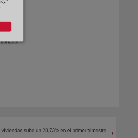
icy.”
r
 portador.
viviendas sube un 28,73% en el primer trimestre