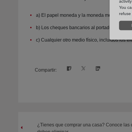
activit
You can
refuse 
a) El papel moneda y la moneda metálica, naci
b) Los cheques bancarios al portador denomi
c) Cualquier otro medio físico, incluidos los e
Compartir:
¿Tienes que comprar una casa? Conoce las c
deben eliminar