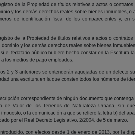
gistro de la Propiedad de títulos relativos a actos o contratos
minio y los demás derechos reales sobre bienes inmuebles, o a 
ros de identificación fiscal de los comparecientes y, en
gistro de la Propiedad de títulos relativos a actos o contratos 
el dominio y los demás derechos reales sobre bienes inmuebles,
si el fedatario público hubiere hecho constar en la Escritura l
os a los medios de pago empleados.
eros 2 y 3 anteriores se entenderán aquejadas de un defecto 
dad una escritura en la que consten todos los números de identi
 inscripción correspondiente de ningún documento que contenga 
nto de Valor de los Terrenos de Naturaleza Urbana, sin qu
 impuesto, o la comunicación a que se refiere la letra b) del ap
do por el Real Decreto Legislativo, 2/2004, de 5 de marzo.
troducido, con efectos desde 1 de enero de 2013, por la disp