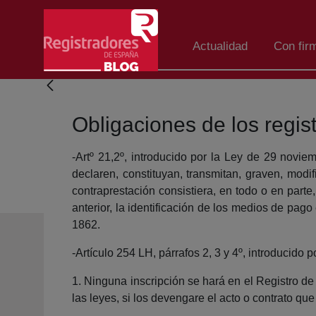
Skip to Main Content
Actualidad
Con fir
Obligaciones de los regis
-Artº 21,2º, introducido por la Ley de 29 novie
declaren, constituyan, transmitan, graven, mod
contraprestación consistiera, en todo o en part
anterior, la identificación de los medios de pag
1862.
-Artículo 254 LH, párrafos 2, 3 y 4º, introducido
1. Ninguna inscripción se hará en el Registro d
las leyes, si los devengare el acto o contrato que 