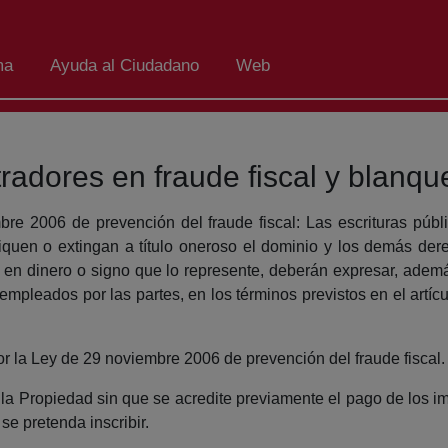
ma
Ayuda al Ciudadano
Web
tradores en fraude fiscal y blanqu
mbre 2006 de prevención del fraude fiscal: Las escrituras públi
ifiquen o extingan a título oneroso el dominio y los demás de
e, en dinero o signo que lo represente, deberán expresar, ademá
o empleados por las partes, en los términos previstos en el artí
 por la Ley de 29 noviembre 2006 de prevención del fraude fiscal.
e la Propiedad sin que se acredite previamente el pago de los i
se pretenda inscribir.