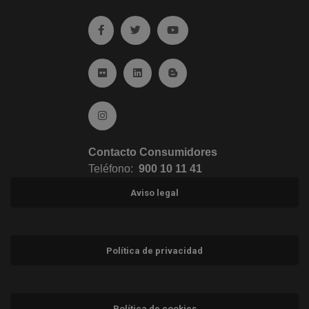
Ir a facebook (abre en ventana nueva)
Ir a twitter (abre en ventana nueva)
Ir a YouTube (abre en venta
Ir a Flickr (abre en ventana nueva)
Ir a Linkedin (abre en ventana nueva)
Ir al Blog (abre en ventana n
Ir a Instagram (abre en ventana nueva)
Contacto Consumidores
Teléfono:
900 10 11 41
Aviso legal
Política de privacidad
Política de cookies