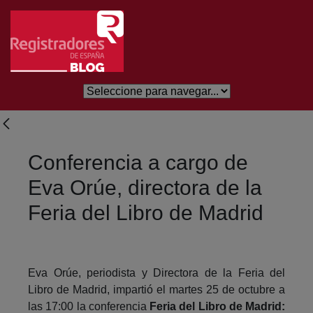
Skip to Main Content
Conferencia a cargo de
Eva Orúe, directora de la
Feria del Libro de Madrid
Eva Orúe, periodista y Directora de la Feria del
Libro de Madrid, impartió el martes 25 de octubre a
las 17:00 la conferencia
Feria del Libro de Madrid: