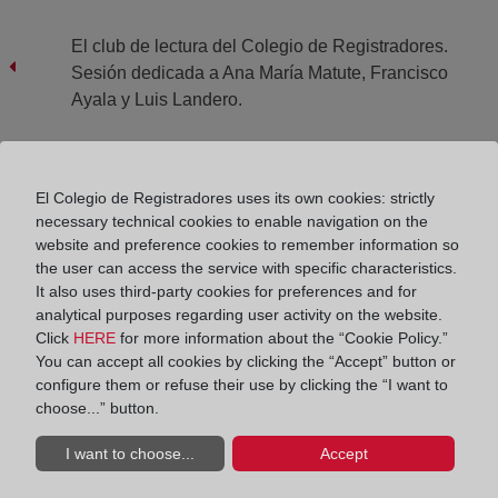
El club de lectura del Colegio de Registradores.
Sesión dedicada a Ana María Matute, Francisco
Ayala y Luis Landero.
El Colegio de Registradores uses its own cookies: strictly
Nueva sesión del club de lectura del Colegio de
necessary technical cookies to enable navigation on the
Registradores dedicada a Alice Munro.
website and preference cookies to remember information so
the user can access the service with specific characteristics.
It also uses third-party cookies for preferences and for
analytical purposes regarding user activity on the website.
Click
HERE
for more information about the “Cookie Policy.”
You can accept all cookies by clicking the “Accept” button or
configure them or refuse their use by clicking the “I want to
choose...” button.
I want to choose...
Accept