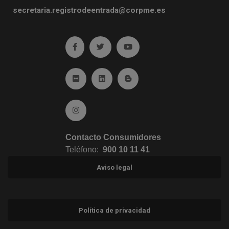
secretaria.registrodeentrada@corpme.es
Ir a facebook (abre en ventana nueva)
Ir a twitter (abre en ventana nueva)
Ir a YouTube (abre en venta
Ir a Flickr (abre en ventana nueva)
Ir a Linkedin (abre en ventana nueva)
Ir al Blog (abre en ventana n
Ir a Instagram (abre en ventana nueva)
Contacto Consumidores
Teléfono:
900 10 11 41
Aviso legal
Política de privacidad