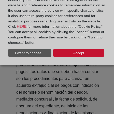
website and preference cookies to remember information so
información ha de hacerse por parte de los
the user can access the service with specific characteristics.
registradores por procedimientos telemáticos
It also uses third-party cookies for preferences and for
con firma electrónica.
analytical purposes regarding user activity on the website.
Click
HERE
for more information about the “Cookie Policy.”
You can accept all cookies by clicking the “Accept” button or
configure them or refuse their use by clicking the “I want to
choose...” button.
Acuerdos extrajudiciales
La sección tercera
contiene la información precisa sobre la
I want to choose...
Accept
iniciación y finalización de los procedimientos
para alcanzar los acuerdos extrajudiciales de
pagos. Los datos que se deben hacer constar
son los procedimientos para alcanzar un
acuerdo extrajudicial de pagos con indicación
del nombre o denominación del deudor,
mediador concursal , la fecha de solicitud, de
apertura del expediente, de inicio de las
negociaciones y finalización de las mismas.