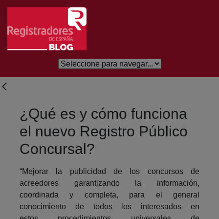
Skip to Main Content
¿Qué es y cómo funciona
el nuevo Registro Público
Concursal?
“Mejorar la publicidad de los concursos de
acreedores garantizando la información,
coordinada y completa, para el general
conocimiento de todos los interesados en
estos procedimientos universales de