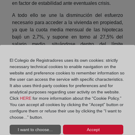
en factor de estabilidad ante eventuales crisis.
A todo ello se une la disminución del esfuerzo
necesario para acceder a la vivienda en propiedad,
ya que la cuota media mensual de las hipotecas
bajó un 2,7%, y supone en torno al 27,5% del
salario medio, situándose dentro del límite
recomendado de no dedicar al pago de la vivienda
más de un tercio de los ingresos familiares.
El Colegio de Registradores uses its own cookies: strictly
necessary technical cookies to enable navigation on the
El último punto de análisis sobre el funcionamiento
website and preference cookies to remember information so
del mercado hipotecario lo constituye la evolución
the user can access the service with specific characteristics.
de los impagos. Detrás de cada caso hay una
It also uses third-party cookies for preferences and for
analytical purposes regarding user activity on the website.
historia familiar de esfuerzo y sufrimiento, y no
Click
HERE
for more information about the “Cookie Policy.”
pueden menospreciarse las cifras, pero la buena
You can accept all cookies by clicking the “Accept” button or
noticia es que en 2016 las certificaciones para
configure them or refuse their use by clicking the “I want to
iniciar ejecuciones hipotecarias bajaron cerca de
choose...” button.
un 34%, un porcentaje similar al del descenso de
las daciones en pago.
I want to choose...
Accept