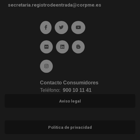
secretaria.registrodeentrada@corpme.es
Ir a facebook (abre en ventana nueva)
Ir a twitter (abre en ventana nueva)
Ir a YouTube (abre en venta
Ir a Flickr (abre en ventana nueva)
Ir a Linkedin (abre en ventana nueva)
Ir al Blog (abre en ventana n
Ir a Instagram (abre en ventana nueva)
Contacto Consumidores
Teléfono:
900 10 11 41
Aviso legal
Política de privacidad