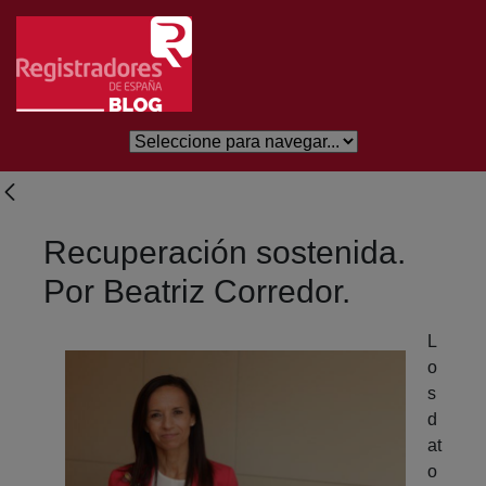
Skip to Main Content
Recuperación sostenida.
Por Beatriz Corredor.
L
o
s
d
at
o