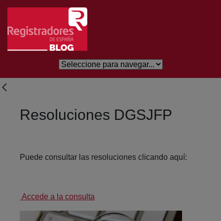
Skip to Main Content
Resoluciones DGSJFP
Puede consultar las resoluciones clicando aquí:
Accede a la consulta