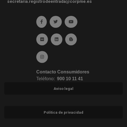
secretaria.registrodeentrada@corpme.es
Ir a facebook (abre en ventana nueva)
Ir a twitter (abre en ventana nueva)
Ir a YouTube (abre en venta
Ir a Flickr (abre en ventana nueva)
Ir a Linkedin (abre en ventana nueva)
Ir al Blog (abre en ventana n
Ir a Instagram (abre en ventana nueva)
Contacto Consumidores
Teléfono:
900 10 11 41
Aviso legal
Política de privacidad