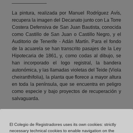
_____________
La pintura, realizada por Manuel Rodríguez Avís,
recupera la imagen del Decanato junto con La Torre
Costera Defensiva de San Juan Bautista, conocida
como Castillo de San Juan o Castillo Negro, y el
Auditorio de Tenerife - Adán Martín. Para el fondo
de la acuarela se han transcrito pasajes de la Ley
Hipotecaria de 1861, y, como codas al dibujo, se
han incorporado el logo registral, la bandera
autonómica, y las llamadas violetas del Teide (Viola
cheiranthifolia), la planta que florece a mayor altura
en toda la península, que se encuentra en peligro
como especie y bajo proyectos de recuperación y
salvaguarda.
El Colegio de Registradores uses its own cookies: strictly
necessary technical cookies to enable navigation on the