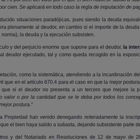
 por cien. Se aplicará en todo caso la regla de imputación de pag
oducido situaciones paradójicas, pues siendo la deuda equival
bera plenamente al deudor, en cambio si el importe de la deuda e
a norma), la deuda y la ejecución subsisten.
tículo y del perjuicio enorme que supone para el deudor,
la inte
 al deudor ejecutado, tal y como queda recogido en la exposi
retación, como la sistemática, atendiendo a la incardinación de
 que en el artículo 670.4 para el caso en que la mejor postura 
é que si el deudor no presenta a un tercero que mejore la p
 valor o por la cantidad que se le deba por todos los conce
 mejor postura.”
a Propiedad han venido denegando reiteradamente la inscrip
 que el bien haya salido a subasta, dejando subsistente parte d
istros y del Notariado en Resoluciones de 12 de mayo de 