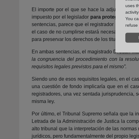
uses t
El importe por el que se hace la adjudicación n
activit
impuesto por el legislador
para proteger al deu
You can
sentencias, parece que el registrador no solo p
refuse 
el caso de no cumplirse estará necesariamente a
para preservar los derechos de los titulares inscri
En ambas sentencias, el magistrado D. Juan Marí
la congruencia del procedimiento con la resol
requisitos legales previstos para el mismo”.
Siendo uno de esos requisitos legales, en el ca
una cuestión de fondo implicaría que en el cas
registradores, una vez sentada jurisprudencia, s
misma ley.
Por último, el Tribunal Supremo señala que la i
Letrada de la Administración de Justica la compe
alto tribunal que la interpretación de las norma
jurídicos, pero fundamentalmente del propio legis