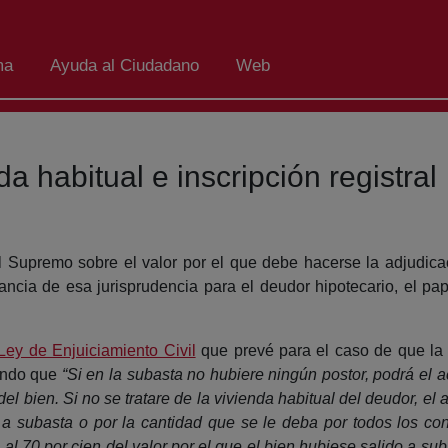
ma
Ayuda al Ciudadano
Web
da habitual e inscripción registral
l Supremo sobre el valor por el que debe hacerse la adjudicac
ancia de esa jurisprudencia para el deudor hipotecario, el pap
Ley de Enjuiciamiento Civil
que prevé para el caso de que la 
ando que
“Si en la subasta no hubiere ningún postor, podrá el ac
 del bien. Si no se tratare de la vivienda habitual del deudor, el
o a subasta o por la cantidad que se le deba por todos los conc
 al 70 por cien del valor por el que el bien hubiese salido a sub