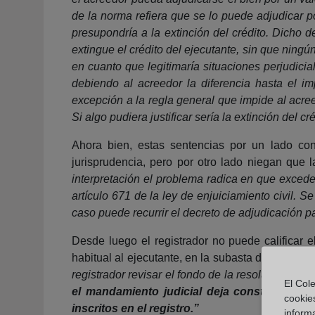
de la norma refiera que se lo puede adjudicar p
presupondría a la extinción del crédito. Dicho 
extingue el crédito del ejecutante, sin que ningún
en cuanto que legitimaría situaciones perjudicia
debiendo al acreedor la diferencia hasta el impo
excepción a la regla general que impide al acree
Si algo pudiera justificar sería la extinción del 
Ahora bien, estas sentencias por un lado con
jurisprudencia, pero por otro lado niegan que l
interpretación el problema radica en que excede d
artículo 671 de la ley de enjuiciamiento civil. 
caso puede recurrir el decreto de adjudicación pa
Desde luego el registrador no puede calificar e
habitual al ejecutante, en la subasta desierta, e
registrador revisar el fondo de la resolución ju
El Cole
el mandamiento judicial deja constancia del
cookie
inscritos en el registro.”
informa