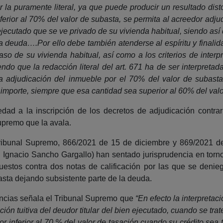
r la puramente literal, ya que puede producir un resultado di
erior al 70% del valor de subasta, se permita al acreedor adjud
ejecutado que se ve privado de su vivienda habitual, siendo así
a deuda….Por ello debe también atenderse al espíritu y finalid
aso de su vivienda habitual, así como a los criterios de interp
ndo que la redacción literal del art. 671 ha de ser interpretad
la adjudicación del inmueble por el 70% del valor de subasta
o importe, siempre que esa cantidad sea superior al 60% del valo
edad a la inscripción de los decretos de adjudicación contra
Supremo que la avala.
 Tribunal Supremo, 866/2021 de 15 de diciembre y 869/2021 d
 Ignacio Sancho Gargallo) han sentado jurisprudencia en torno a
rpuestos contra dos notas de calificación por las que se denie
basta dejando subsistente parte de la deuda.
ncias señala el Tribunal Supremo que
“En efecto la interpreta
ción tuitiva del deudor titular del bien ejecutado, cuando se tr
r inferior al 70 % del valor de tasación cuando su crédito sea 