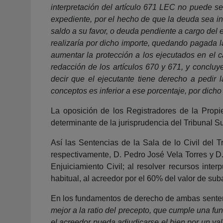
interpretación del artículo 671 LEC no puede se
expediente, por el hecho de que la deuda sea inf
saldo a su favor, o deuda pendiente a cargo del 
realizaría por dicho importe, quedando pagada l
aumentar la protección a los ejecutados en el c
redacción de los artículos 670 y 671, y concluye
decir que el ejecutante tiene derecho a pedir 
conceptos es inferior a ese porcentaje, por dich
La oposición de los Registradores de la Propi
determinante de la jurisprudencia del Tribunal 
Así las Sentencias de la Sala de lo Civil del
respectivamente, D. Pedro José Vela Torres y D.
Enjuiciamiento Civil; al resolver recursos inte
habitual, al acreedor por el 60% del valor de su
En los fundamentos de derecho de ambas sente
mejor a la ratio del precepto, que cumple una fun
el acreedor pueda adjudicarse el bien por un valo