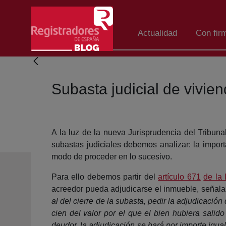
Skip to Main Content
Actualidad
Con fir
Subasta judicial de vivien
A la luz de la nueva Jurisprudencia del Tribuna
subastas judiciales debemos analizar: la import
modo de proceder en lo sucesivo.
Para ello debemos partir del
artículo 671
de la 
acreedor pueda adjudicarse el inmueble, señal
al del cierre de la subasta, pedir la adjudicación
cien del valor por el que el bien hubiera salid
deudor, la adjudicación se hará por importe igual