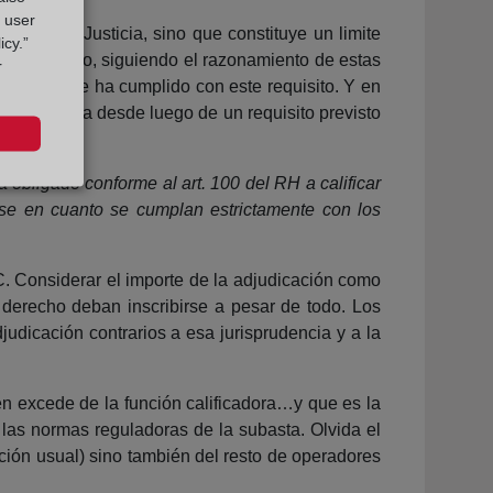
g user
ación de Justicia, sino que constituye un limite
icy.”
.
Por lo tanto, siguiendo el razonamiento de estas
r
nste que se ha cumplido con este requisito. Y en
es se trata desde luego de un requisito previsto
tá obligado conforme al art. 100 del RH a calificar
rse en cuanto se cumplan estrictamente con los
C. Considerar el importe de la adjudicación como
 derecho deban inscribirse a pesar de todo. Los
judicación contrarios a esa jurisprudencia y a la
en excede de la función calificadora…y que es la
r las normas reguladoras de la subasta. Olvida el
ación usual) sino también del resto de operadores