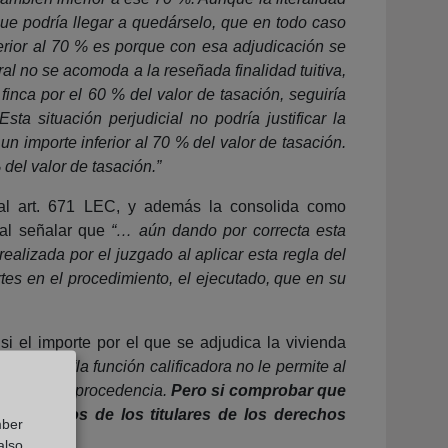
que podría llegar a quedárselo, que en todo caso
ferior al 70 % es porque con esa adjudicación se
eral no se acomoda a la reseñada finalidad tuitiva,
finca por el 60 % del valor de tasación, seguiría
sta situación perjudicial no podría justificar la
n importe inferior al 70 % del valor de tasación.
 del valor de tasación.”
s al art. 671 LEC, y además la consolida como
 al señalar que
“… aún dando por correcta esta
realizada por el juzgado al aplicar esta regla del
rtes en el procedimiento, el ejecutado, que en su
si el importe por el que se adjudica la vivienda
 señala que
“la función calificadora no le permite al
ar sobre su procedencia.
Pero si comprobar que
os derechos de los titulares de los derechos
mber
also