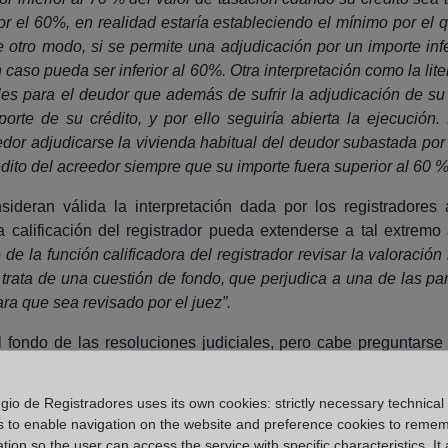
or el 60%, en realidad estaría estableciendo el mínimo por el 
de otro modo, si se permite una adjudicación por un importe in
 caso pueda ser inferior al 60%. Otra interpretación como la lit
les para el deudor que además de sufrir la adjudicación de su 
rte de su crédito, y por ello seguiría abierta la ejecución. E
dor adjudicarse la vivienda habitual del deudor subastada por u
crédito del acreedor siempre que su importe fuera superior al 60 %
sideran válida la interpretación dada por los registradore
a calificación del registrador pueda extenderse a tal extremo
e la función calificadora del registrador revisar la valoración 
Se trata de una cuestión de fondo, que perjudica a una de las pa
ra que sea revisado por el juez”.
l fondo de las resoluciones judiciales, pero cabe preguntarse 
s una cuestión de fondo o es un requisito legal. La propia sala
dicial en la que se basa el mandamiento, es decir no puede juzg
gio de Registradores uses its own cookies: strictly necessary technical
 cumplimiento de los requisitos legales que preservan l
s to enable navigation on the website and preference cookies to reme
tion so the user can access the service with specific characteristics. It 