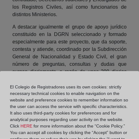
los Registros Civiles, así como funcionarios de
distintos Ministerios.
A destacar igualmente el grupo de apoyo jurídico
constituido en la DGRN seleccionado y formado
especialmente para este proyecto, que da soporte,
contesta y atiende, coordinado por la Subdirección
General de Nacionalidad y Estado Civil, el gran
número de preguntas, consultas y dudas que
surgen diariamente, a razón de unas 200 diarias
aproximadamente.
El Colegio de Registradores uses its own cookies: strictly
De igual forma, hay multitud de empresas privadas,
necessary technical cookies to enable navigation on the
líderes en sus respectivas áreas de
website and preference cookies to remember information so
especialización, que han aportado su tecnología,
the user can access the service with specific characteristics.
It also uses third-party cookies for preferences and for
know how y expertise:
analytical purposes regarding user activity on the website.
• IECISA, a cargo del traslado de expedientes
Click
HERE
for more information about the “Cookie Policy.”
You can accept all cookies by clicking the “Accept” button or
físicos desde los archivos de la DGRN, previa