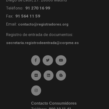
Teléfono:
91 270 16 99
Fax:
91 564 11 59
Email:
contacto@registradores.org
Registro de entrada de documentos:
secretaria.registrodeentrada@corpme.es
Ir a facebook (abre en ventana nueva)
Ir a twitter (abre en ventana nueva)
Ir a YouTube (abre en venta
Ir a Flickr (abre en ventana nueva)
Ir a Linkedin (abre en ventana nueva)
Ir al Blog (abre en ventana n
Ir a Instagram (abre en ventana nueva)
Contacto Consumidores