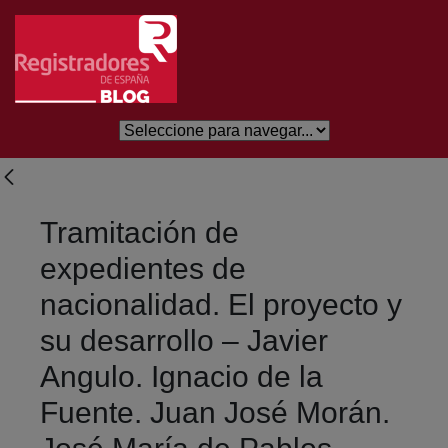
Skip to Main Content
Tramitación de
expedientes de
nacionalidad. El proyecto y
su desarrollo – Javier
Angulo. Ignacio de la
Fuente. Juan José Morán.