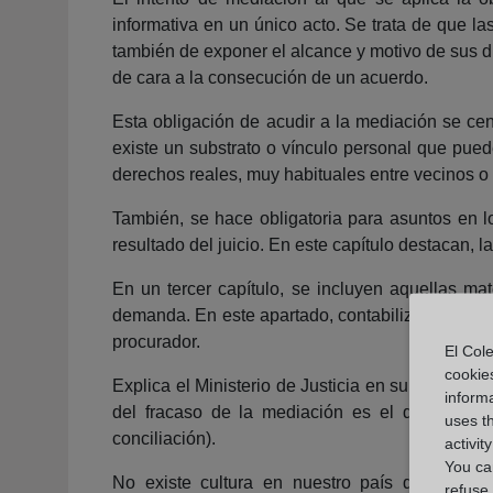
informativa en un único acto. Se trata de que la
también de exponer el alcance y motivo de sus d
de cara a la consecución de un acuerdo.
Esta obligación de acudir a la mediación se cent
existe un substrato o vínculo personal que pued
derechos reales, muy habituales entre vecinos o
También, se hace obligatoria para asuntos en lo
resultado del juicio. En este capítulo destacan, 
En un tercer capítulo, se incluyen aquellas mat
demanda. En este apartado, contabiliza la norma
procurador.
El Cole
cookie
Explica el Ministerio de Justicia en su Anteproye
informa
del fracaso de la mediación es el desconoci
uses t
conciliación).
activit
You can
No existe cultura en nuestro país de autocomp
refuse 