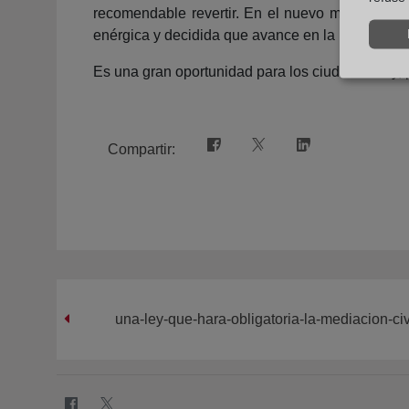
recomendable revertir. En el nuevo modelo, ante
enérgica y decidida que avance en la línea de u
Es una gran oportunidad para los ciudadanos y, 
Compartir:
una-ley-que-hara-obligatoria-la-mediacion-civ