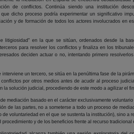
ución de conflictos. Continúa siendo una institución de
 que dicho proceso podría experimentar un significativo imp
iación y de formación de todos los actores involucrados en e
e litigiosidad” en la que se sitúan, ordenados desde la bas
erceros para resolver los conflictos y finaliza en los tribunal
teresados deciden actuar o no, intentando primero resolverl
nterviene un tercero, se sitúa en la penúltima fase de la pirám
s conflictos por otros medios antes de acudir al proceso judi
 la solución judicial, procediendo de este modo a agilizar el fin
 de mediación basado en el carácter exclusivamente voluntar
ación de las partes, no a someterse a todo un proceso de medi
o de voluntariedad en el que se sustenta la institución), sino a 
del procedimiento y de los beneficios frente al recurso tradiciona
ligatoriedad alcanza también una sesión exploratoria del co