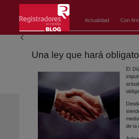
Skip to Main Content
Actualidad
Con fir
Una ley que hará obligator
El Dí
impul
actua
oblig
Desde
siend
media
de la
Actua