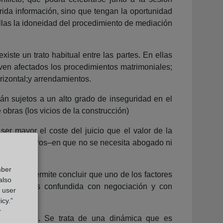
erida información, sino que tengan la oportunidad
llas la idoneidad del procedimiento de mediación
iste un trato habitual entre las partes. En ellas
 ven afectados los procedimientos matrimoniales;
rizontal;y arrendamientos.
tán sujetos a un alto grado de inseguridad en el
 obras (los vicios de la construcción)
ser mayor el coste del juicio que el valor de la
es a 2000 euros–en que no se necesita abogado ni
mber
 juzgados permite concluir que uno de los factores
also
ecuencia es confundida con negociación y con
g user
icy.”
r
udicializarse. Se trata de una dinámica que es