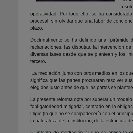
resol
operatividad. Por todo ello, se ha considerado
procesal, sin olvidar que una labor de concienc
plazo.
Doctrinalmente se ha definido una “pirámide d
reclamaciones, las disputas, la intervención de t
diversas fases desde que se plantean y los in
tercero.
La mediación, junto con otros medios en los que i
significa que las partes procurarán resolver su
elegidos justo antes de que las partes se planteen
La presente reforma opta por superar un modelo
“obligatoriedad mitigada”, centrado en la oblig
litigio (lo que no se compadecería con el principi
la naturaleza de la institución, de la estructura 
El intento de mediación al que se aplica la ob