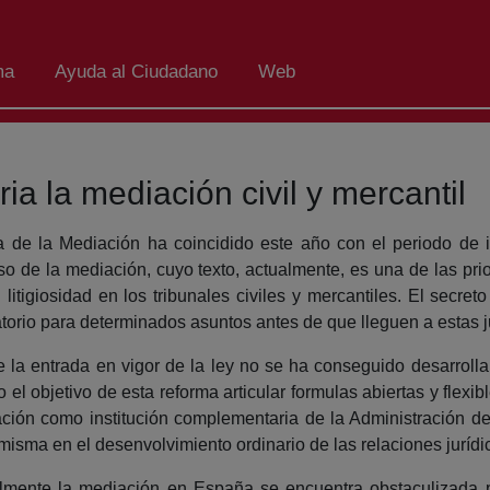
ma
Ayuda al Ciudadano
Web
ia la mediación civil y mercantil
a de la Mediación ha coincidido este año con el periodo de 
so de la mediación, cuyo texto, actualmente, es una de las prior
l litigiosidad en los tribunales civiles y mercantiles. El secre
atorio para determinados asuntos antes de que lleguen a estas j
 la entrada en vigor de la ley no se ha conseguido desarrolla
o el objetivo de esta reforma articular formulas abiertas y flex
ción como institución complementaria de la Administración de 
 misma en el desenvolvimiento ordinario de las relaciones jurídi
lmente la mediación en España se encuentra obstaculizada po