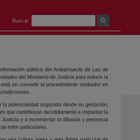
Search Bar
Buscar
información pública del Anteproyecto de Ley de
idades del Ministerio de Justicia para reducir la
to está en convertir el procedimiento mediador en
urisdicciones.
r la potencialidad augurada desde su gestación,
ibles que contribuyan decididamente a implantar la
Justicia y a incrementar la difusión y presencia
cas entre particulares.
r una cultura ajena a esta forma particular de