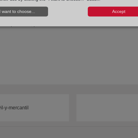
 el fracaso de promoción y difusión de la mediación, se apues
I want to choose...
Accept
na obligatoriedad matizada.
principalmente, para los consumidores.
il-y-mercantil