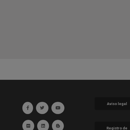
Aviso legal
Ir a facebook (abre en ventana nueva)
Ir a twitter (abre en ventana nueva)
Ir a YouTube (abre en ventana nueva
Ir a Flickr (abre en ventana nueva)
Ir a Linkedin (abre en ventana nueva)
Ir al Blog (abre en ventana nueva)
Registro de