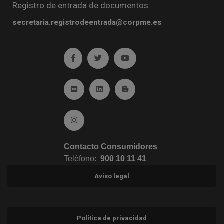
Registro de entrada de documentos:
secretaria.registrodeentrada@corpme.es
Ir a facebook (abre en ventana nueva)
Ir a twitter (abre en ventana nueva)
Ir a YouTube (abre en venta
Ir a Flickr (abre en ventana nueva)
Ir a Linkedin (abre en ventana nueva)
Ir al Blog (abre en ventana n
Ir a Instagram (abre en ventana nueva)
Contacto Consumidores
Teléfono:
900 10 11 41
Aviso legal
Política de privacidad