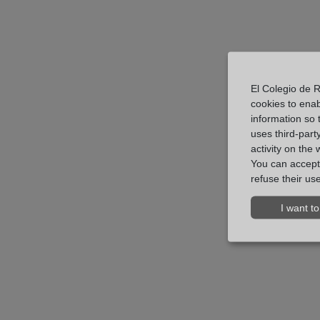
El Colegio de R
cookies to ena
information so t
uses third-part
activity on the 
You can accept 
refuse their use
I want to