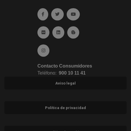
Ir a facebook (abre en ventana nueva)
Ir a twitter (abre en ventana nueva)
Ir a YouTube (abre en venta
Ir a Flickr (abre en ventana nueva)
Ir a Linkedin (abre en ventana nueva)
Ir al Blog (abre en ventana n
Ir a Instagram (abre en ventana nueva)
Contacto Consumidores
Teléfono:
900 10 11 41
Aviso legal
Política de privacidad