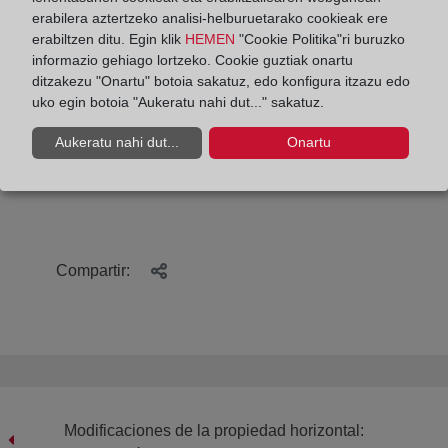
erabilera aztertzeko analisi-helburuetarako cookieak ere
constitucional, que confía en ellos la realización de
erabiltzen ditu. Egin klik
HEMEN
"Cookie Politika"ri buruzko
uno de los valores superiores del ordenamiento
informazio gehiago lortzeko. Cookie guztiak onartu
jurídico: la Justicia.
ditzakezu "Onartu" botoia sakatuz, edo konfigura itzazu edo
uko egin botoia "Aukeratu nahi dut..." sakatuz.
Aukeratu nahi dut...
Onartu
María Emilia Adán es decana del Colegio de
Registradores de España.
Compartir:
Modificaciones de la propiedad horizontal: