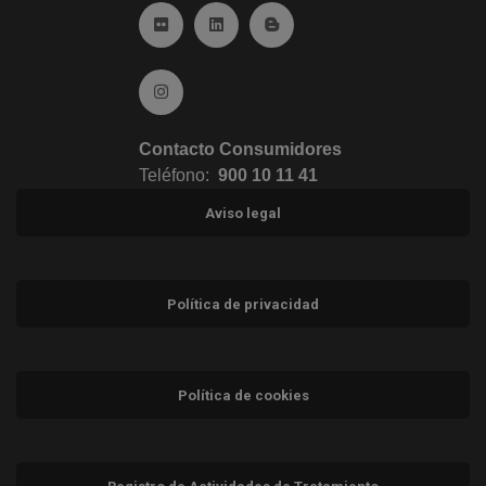
Ir a Flickr (abre en ventana nueva)
Ir a Linkedin (abre en ventana nueva)
Ir al Blog (abre en ventana n
Ir a Instagram (abre en ventana nueva)
Contacto Consumidores
Teléfono:
900 10 11 41
Aviso legal
Política de privacidad
Política de cookies