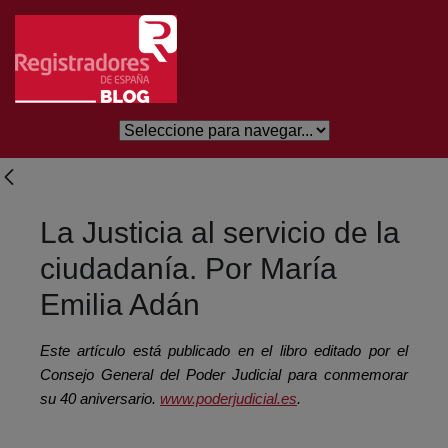
Eduki nagusira joan
La Justicia al servicio de la
ciudadanía. Por María
Emilia Adán
Este artículo está publicado en el libro editado por el
Consejo General del Poder Judicial para conmemorar
su 40 aniversario.
www.poderjudicial.es
.