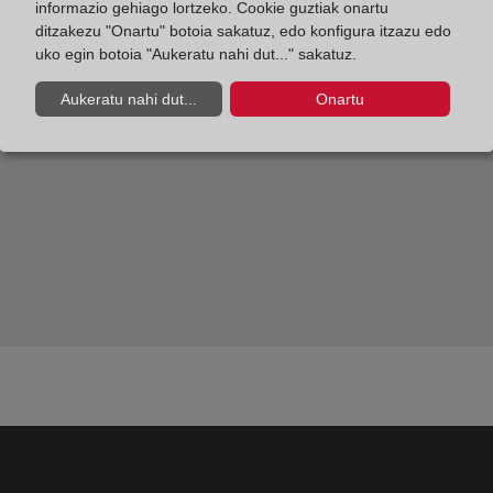
Sesión de abril: El regreso del soldado, de Rebecca
informazio gehiago lortzeko. Cookie guztiak onartu
ditzakezu "Onartu" botoia sakatuz, edo konfigura itzazu edo
West.
uko egin botoia "Aukeratu nahi dut..." sakatuz.
Aukeratu nahi dut...
Onartu