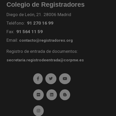
Colegio de Registradores
Diego de León, 21. 28006 Madrid
Teléfono:
91 270 16 99
Fax:
91 564 11 59
Email:
contacto@registradores.org
Registro de entrada de documentos:
secretaria.registrodeentrada@corpme.es
Ir a facebook (abre en ventana nueva)
Ir a twitter (abre en ventana nueva)
Ir a YouTube (abre en venta
Ir a Flickr (abre en ventana nueva)
Ir a Linkedin (abre en ventana nueva)
Ir al Blog (abre en ventana n
Ir a Instagram (abre en ventana nueva)