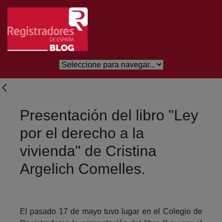
Eduki nagusira joan
Presentación del libro "Ley
por el derecho a la
vivienda" de Cristina
Argelich Comelles.
El pasado 17 de mayo tuvo lugar en el Colegio de