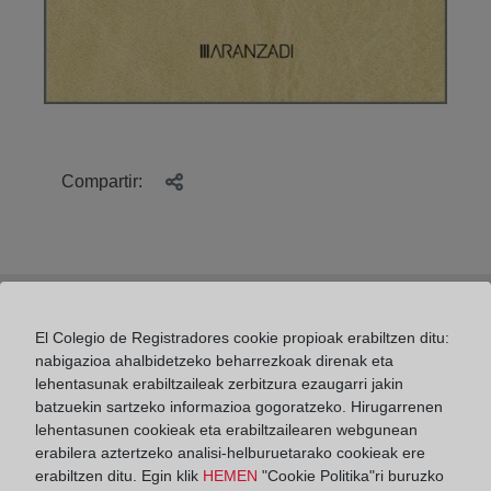
Compartir:
El Colegio de Registradores cookie propioak erabiltzen ditu:
CÓMO PEDIR UNA NOTA SIMPLE ON LINE
nabigazioa ahalbidetzeko beharrezkoak direnak eta
lehentasunak erabiltzaileak zerbitzura ezaugarri jakin
batzuekin sartzeko informazioa gogoratzeko. Hirugarrenen
lehentasunen cookieak eta erabiltzailearen webgunean
erabilera aztertzeko analisi-helburuetarako cookieak ere
El club de lectura del Colegio de Registradores.
erabiltzen ditu. Egin klik
HEMEN
"Cookie Politika"ri buruzko