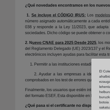
¿Qué novedades encontramos en los nuevo
1.
Se incluye el CÓDIGO IRUS:
Los
modelos
número asignado automáticamente a cada entidad
038 y responde a la Ley 11/2023, que adapta 
sociedades. Dicho código se puede obtener o con
2. N
uevo CNAE para 2025 Desde 2025
, los m
del Reglamento Delegado (UE) 2023/137 y el Rea
electrónicos incluyen ayudas para facilitar esta 
1. Permitir a las instituciones estadísticas ada
El Col
2. Ayudar a las empresas a identificar corre
ahalbi
comprobados en los test de errores que lleva a 
ezauga
lehent
Finalmente, los usuarios que estén interesados 
helburu
del formato ESEF, Esta disponible en la siguie
buruzk
botoia 
¿Qué pasa si el certificante no dispone de fi
sakatu