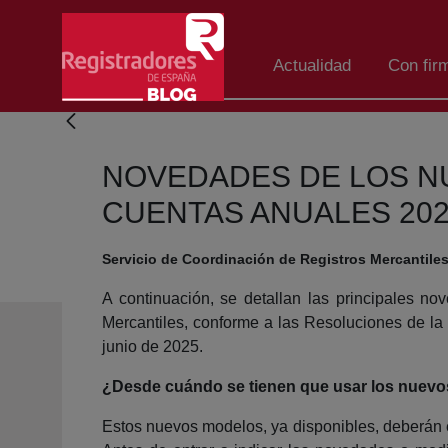
Eduki nagusira joan
Actualidad
Con fir
NOVEDADES DE LOS N
CUENTAS ANUALES 20
Servicio de Coordinación de Registros Mercantiles
A continuación, se detallan las principales no
Mercantiles, conforme a las Resoluciones de l
junio de 2025.
¿Desde cuándo se tienen que usar los nuev
Estos nuevos modelos, ya disponibles, deberán e