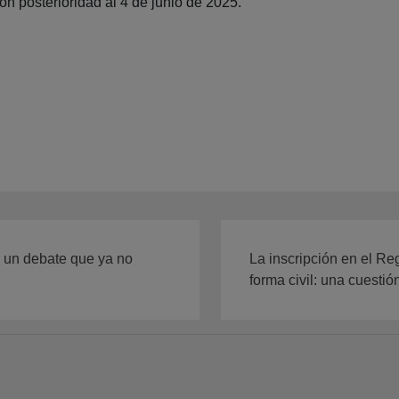
on posterioridad al 4 de junio de 2025.
o: un debate que ya no
La inscripción en el Reg
forma civil: una cuestió