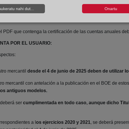
electrónica reconocida
la certificación de aprobación de las c
Aukeratu nahi dut...
Onartu
e al Registro Mercantil telemáticamente con firma electrónica 
1º y 3º RRM en los 15 días siguientes a la remisión del fichero Z
el PDF que contenga la certificación de las cuentas anuales deber
NTA POR EL USUARIO:
aspectos:
tro mercantil
desde el 4 de junio de 2025 deben de utilizar 
tro mercantil con antelación a la publicación en el BOE de estos
los antiguos modelos.
deberá ser
cumplimentada en todo caso, aunque dicho Titul
respondientes a l
os ejercicios 2020 y 2021
, se deberá presen