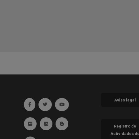
Aviso legal
Ir a facebook (abre en ventana nueva)
Ir a twitter (abre en ventana nueva)
Ir a YouTube (abre en ventana nueva
Ir a Flickr (abre en ventana nueva)
Ir a Linkedin (abre en ventana nueva)
Ir al Blog (abre en ventana nueva)
Registro de
Actividades d