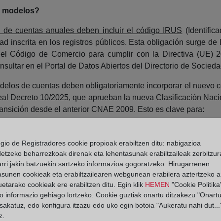
s modelos?
 de cuentas anuales deben incluir el código IRUS
(Identific
 inscrita en los registros públicos. Esta obligación surge d
el Código de Comercio para cumplir con la Directiva (UE) 20
sultar en el Portal de Datos Abiertos del Directorio de Socie
odelos de cuentas deben obligatoriamente incorporar el nuevo
l Decreto 10/2025, que aprueban la nueva Clasificación Naci
transición desde el anterior CNAE 2009. Esto es clave para:
ptarse al nuevo sistema.
egio de Registradores cookie propioak erabiltzen ditu: nabigazioa
ctamente su actividad según la nueva clasificación y verif
detzeko beharrezkoak direnak eta lehentasunak erabiltzaileak zerbitzur
cabo el sistema.
rri jakin batzuekin sartzeko informazioa gogoratzeko. Hirugarrenen
asunen cookieak eta erabiltzailearen webgunean erabilera aztertzeko an
en presentar las cuentas en formato electrónico único europeo
etarako cookieak ere erabiltzen ditu. Egin klik
HEMEN
"Cookie Politika"
nte página https.//www.esma.europa.eu/document/esef-taxonom
o informazio gehiago lortzeko. Cookie guztiak onartu ditzakezu "Onartu
sakatuz, edo konfigura itzazu edo uko egin botoia "Aukeratu nahi dut...
rma electrónica reconocida?
z.