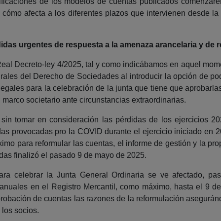
dificaciones de los modelos de cuentas publicados comenzar
 cómo afecta a los diferentes plazos que intervienen desde la
edidas urgentes de respuesta a la amenaza arancelaria y de 
 Real Decreto-ley 4/2025, tal y como indicábamos en aquel mom
rales del Derecho de Sociedades al introducir la opción de po
egales para la celebración de la junta que tiene que aprobarla
l marco societario ante circunstancias extraordinarias.
in tomar en consideración las pérdidas de los ejercicios 20
as provocadas pro la COVID durante el ejercicio iniciado en 2
imo para reformular las cuentas, el informe de gestión y la pr
idas finalizó el pasado 9 de mayo de 2025.
ra celebrar la Junta General Ordinaria se ve afectado, pas
anuales en el Registro Mercantil, como máximo, hasta el 9 d
probación de cuentas las razones de la reformulación aseguránd
los socios.