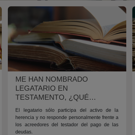
ME HAN NOMBRADO
LEGATARIO EN
TESTAMENTO, ¿QUÉ
DERECHOS TENGO EN
El legatario sólo participa del activo de la
RELACIÓN CON EL
herencia y no responde personalmente frente a
REGISTRO DE LA
los acreedores del testador del pago de las
PROPIEDAD?
deudas.