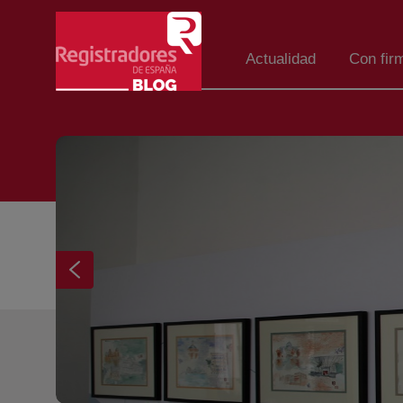
Eduki nagusira joan
Actualidad
Con fir