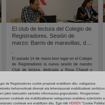
El club de lectura del Colegio de
Registradores. Sesión de
marzo: Barrio de maravillas, de
Rosa Chacel, y Cartas a un
-
joven poeta, de Rainer Maria
El pasado 14 de marzo tuvo lugar en el Colegio
Rilke.
de Registradores la nueva sesión de nuestro
Club de lectura, dedicada a Rosa Chacel y
Rainer Maria Rilke.
egio de Registradores cookie propioak erabiltzen ditu: nabigazioa
Seguir Leyendo
detzeko beharrezkoak direnak eta lehentasunak erabiltzaileak zerbitzur
rri jakin batzuekin sartzeko informazioa gogoratzeko. Hirugarrenen
asunen cookieak eta erabiltzailearen webgunean erabilera aztertzeko an
etarako cookieak ere erabiltzen ditu. Egin klik
HEMEN
"Cookie Politika"