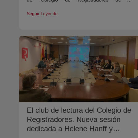
Propiedad, Mercantiles y Bienes Muebles de
Seguir Leyendo
España.
El club de lectura del Colegio de
Registradores. Nueva sesión
dedicada a Helene Hanff y
Penelope Fitzgerald.