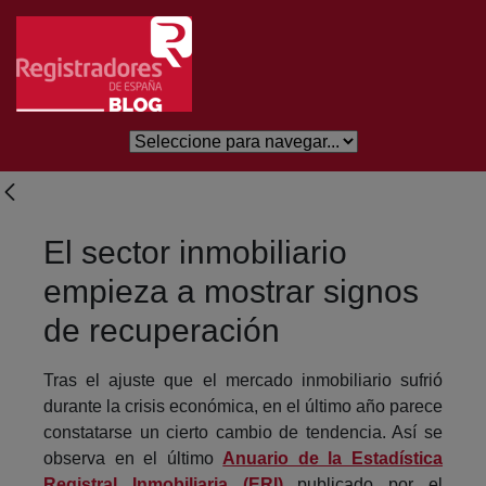
Skip to Main Content
El sector inmobiliario
empieza a mostrar signos
de recuperación
Tras el ajuste que el mercado inmobiliario sufrió
durante la crisis económica, en el último año parece
constatarse un cierto cambio de tendencia. Así se
observa en el último
Anuario de la Estadística
Registral Inmobiliaria (ERI)
publicado por el