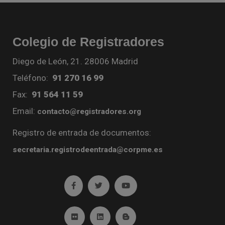
Colegio de Registradores
Diego de León, 21. 28006 Madrid
Teléfono:
91 270 16 99
Fax:
91 564 11 59
Email:
contacto@registradores.org
Registro de entrada de documentos:
secretaria.registrodeentrada@corpme.es
Ir a facebook (abre en ventana nueva)
Ir a twitter (abre en ventana nueva)
Ir a YouTube (abre en venta
Ir a Flickr (abre en ventana nueva)
Ir a Linkedin (abre en ventana nueva)
Ir al Blog (abre en ventana n