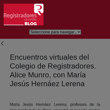
Skip to Main Content
Encuentros virtuales del
Colegio de Registradores.
Alice Munro, con María
Jesús Hernáez Lerena
María Jesús Hernáez Lerena, profesora de la