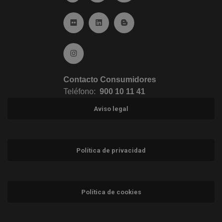
Ir a Flickr (abre en ventana nueva)
Ir a Linkedin (abre en ventana nueva)
Ir al Blog (abre en ventana n
Ir a Instagram (abre en ventana nueva)
Contacto Consumidores
Teléfono:
900 10 11 41
Aviso legal
Política de privacidad
Política de cookies