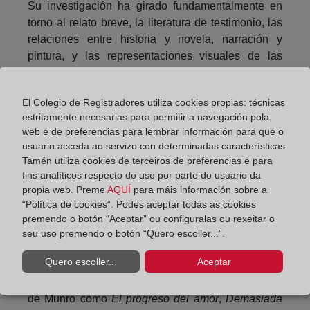
Su investigación ha girado fundamentalmente en
torno al relato breve, la literatura de testimonio, las
relaciones entre historia y novela, narración y
pintura, y las representaciones visuales de las
personas sin hogar. Ha publicado ensayos en
revistas académicas nacionales e internacionales y
El Colegio de Registradores utiliza cookies propias: técnicas
capítulos en libros de editoriales internacionales
estritamente necesarias para permitir a navegación pola
(Wilfrid Laurier University Press, Peter Lang,
web e de preferencias para lembrar información para que o
Rodopi, Vernon, Routledge, etc.). Algunos autores
usuario acceda ao servizo con determinadas características.
cuyas obras ha estudiado son: Alice Munro, Carol
Tamén utiliza cookies de terceiros de preferencias e para
Shields, Sara Orne Jewett, Wyndham Lewis,
fins analíticos respecto do uso por parte do usuario da
Douglas Glover, Lisa Moore, Michael Crummey,
propia web. Preme
AQUÍ
para máis información sobre a
“Política de cookies”. Podes aceptar todas as cookies
Michael Winter, Barbara Gowdy, Katherine Govier,
premendo o botón “Aceptar” ou configuralas ou rexeitar o
etc
seu uso premendo o botón “Quero escoller...”.
Durante la charla se desarrollaron algunos de los
Quero escoller...
Aceptar
rasgos esenciales del género del relato breve,
recorriendo grandes títulos de antologías de la obra
de Munro como
El progreso del amor
,
Demasiada