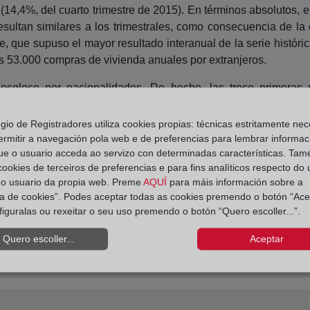
 (14,4%, del cuarto trimestre de 2015). En términos absolutos, 
esultan similares a los trimestrales, como consecuencia de la
 que supuso el mayor resultado interanual de la serie históric
as 53.000 compras de vivienda anuales por extranjeros.
sglose por nacionalidades. De hecho, las trece primeras n
denación. Los británicos mantienen su tradicional primera pos
ercer trimestre consecutivo. De forma paralela, los franceses as
egio de Registradores utiliza cookies propias: técnicas estritamente nec
as con un 6,2% e italianos con un 5,4%. Estas seis primeras 
ermitir a navegación pola web e de preferencias para lembrar informac
ue o usuario acceda ao servizo con determinadas características. Tam
 cookies de terceiros de preferencias e para fins analíticos respecto do
do usuario da propia web. Preme
AQUÍ
para máis información sobre a
ica de cookies”. Podes aceptar todas as cookies premendo o botón “Ace
figuralas ou rexeitar o seu uso premendo o botón “Quero escoller...”.
Quero escoller...
Aceptar