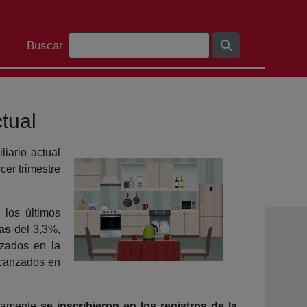
Barra de busca
Buscar
tual
iario actual
rcer trimestre
 los últimos
as
del 3,3%,
nzados en la
lcanzados en
etamente
se inscribieron en los registros de la