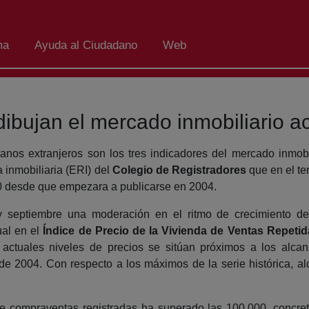
ma
Ayuda al Ciudadano
Web
dibujan el mercado inmobiliario ac
anos extranjeros son los tres indicadores del mercado inmobil
a inmobiliaria (ERI) del
Colegio de Registradores
que en el te
50 desde que empezara a publicarse en 2004.
 y septiembre una moderación en el ritmo de crecimiento de
ual en el
Índice de
Precio de la Vivienda de Ventas Repetid
 actuales niveles de precios se sitúan próximos a los alca
e 2004. Con respecto a los máximos de la serie histórica, a
de compraventas registradas ha superado las 100.000, concr