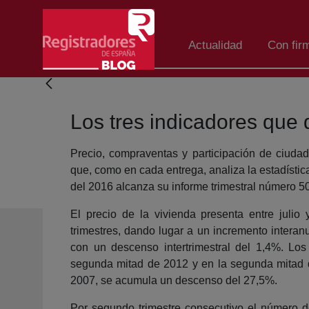
Skip to Main Content
Actualidad
Con fir
Los tres indicadores que 
Precio, compraventas y participación de ciudad
que, como en cada entrega, analiza la estadístic
del 2016 alcanza su informe trimestral número 
El precio de la vivienda presenta entre julio
trimestres, dando lugar a un incremento interan
con un descenso intertrimestral del 1,4%. Los
segunda mitad de 2012 y en la segunda mitad d
2007, se acumula un descenso del 27,5%.
Por segundo trimestre consecutivo el número 