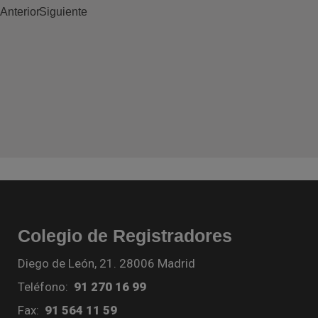
Anterior
Siguiente
Colegio de Registradores
Diego de León, 21. 28006 Madrid
Teléfono:
91 270 16 99
Fax:
91 564 11 59