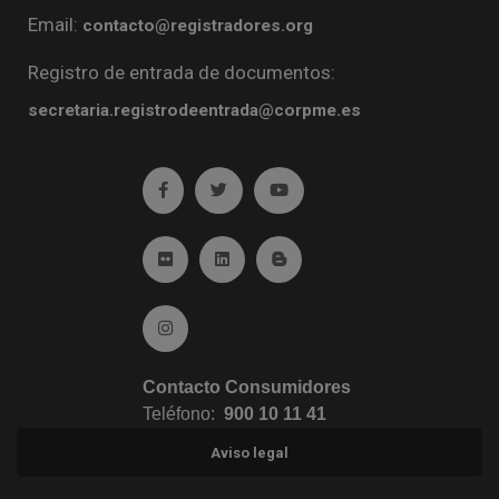
Email:
contacto@registradores.org
Registro de entrada de documentos:
secretaria.registrodeentrada@corpme.es
Ir a facebook (abre en ventana nueva)
Ir a twitter (abre en ventana nueva)
Ir a YouTube (abre en venta
Ir a Flickr (abre en ventana nueva)
Ir a Linkedin (abre en ventana nueva)
Ir al Blog (abre en ventana n
Ir a Instagram (abre en ventana nueva)
Contacto Consumidores
Teléfono:
900 10 11 41
Aviso legal